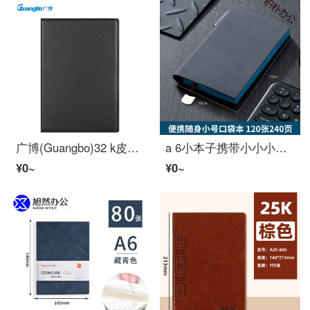
广博(Guangbo)32 k皮面记事本皮面笔记本笔记文具软面手帐124*180 mm 80张3本/包GBP 20069
a 6小本子携带小小小小小笔ポケット本软皮小小小小商务手帐文芸精致ミニ手当たり次第记事本简约记录本カスタマイズ可印l A 6绅士蓝身笔
¥0~
¥0~