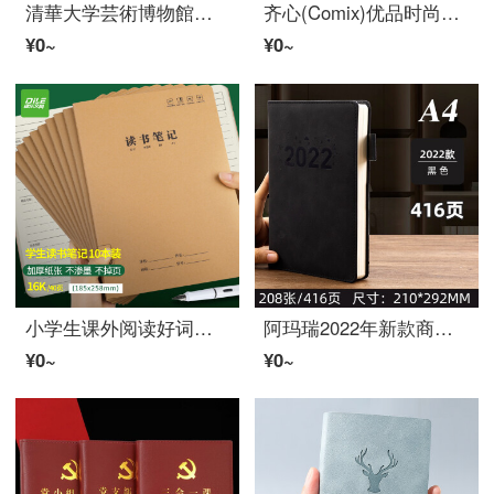
清華大学芸術博物館連名KACO活页本B 5ノット子26孔40枚手帳付索引页1本装K 1317
齐心(Comix)优品时尚笔记本/手帐A 5/122张樱花粉C 5903
¥0~
¥0~
小学生课外阅读好词好句中学生高校生日积月累B 5牛皮纸笔记子(10册装)4115-B 5
阿玛瑞2022年新款商务事务加厚册a 5学生简约笔托子大号手帐超厚工作会议记录本カスタマイズ可印logo A 4深黒-416页
¥0~
¥0~