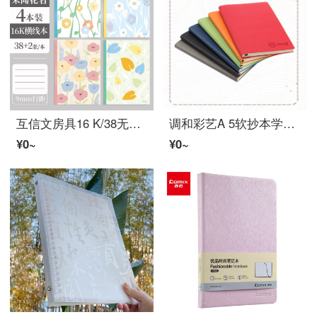
互信文房具16 K/38无线胶装报道学生笔记子日记课程工作事务用品软面抄党員笔记商务会议4册装4册/横线本/16 k
调和彩艺A 5软抄本学生手帐平装记事本ビジネスオフィス皮面创意笔
¥0~
¥0~