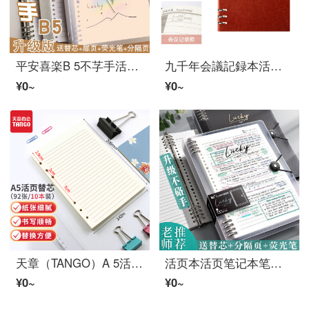
平安喜楽B 5不芓手活页本可拆除网格诺托子软壳大学院受験可拆替芯本子厚大学生加厚环本外壳夹扣环简约ins 1本装/B 5横线【万事顺意】
九千年会議記録本活ページ皮面a 4会議記録薄活ページノートa 5ケース6穴取り外し可能活ページコアノートカバーカスタマイズロゴB 5黄茶
¥0~
¥0~
天章（TANGO）A 5活页纸活页本替芯6孔诺特内页芯横线替芯208*142 mm/通用替页92张オフィス用品10本装
活页本活页笔记本笔记本笔记本笔记本a 4错题本中学英语本a 5网络本康奈尔笔【不打手】白色横线(再给替芯+分离页+蛍光笔)B 5(通用)
¥0~
¥0~