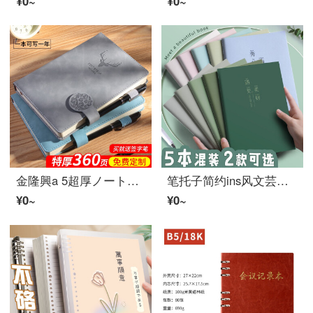
¥0~
¥0~
金隆興a 5超厚ノート子文房具教師事務文房具手帳記録本学生成人手帳革面カスタマイズ可能ノート可印ロゴ7432-8グレー
笔托子简约ins风文芸精致b 5大学生大学生大号记事本a 5加厚软面抄本大学院受験専用16 k横线车线帐B 5横线/迷雾森林/5本/文字款
¥0~
¥0~