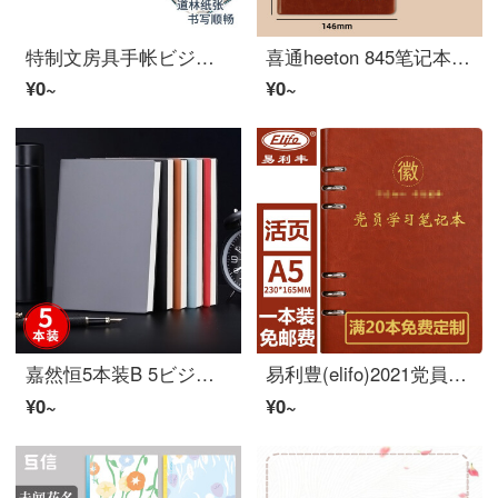
特制文房具手帐ビジネス批发记录本皮诺托子A 6ポータブル本160页ネイビー2册装
喜通heeton 845笔记本ビジネス高级加厚b 5手帐高级a 4记事本仕事高颜値12 k事务本カスタマイズ卸売(中本)A 5/25-845-茶色
¥0~
¥0~
嘉然恒5本装B 5ビジネスノート80枚160ページ簡易厚めソフトペーパー手帳手帳手帳手帳オフィス文房具企業作業会議記録本カスタマイズ可能
易利豊(elifo)2021党員学习ノート活页a 5记事本ノートギフト记念品赏品a 5党員ノート活页金茶色1本装
¥0~
¥0~