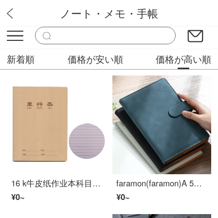
ノート・メモ・手帳
文房具屋
新着順
価格が安い順
価格が高い順
16 k牛皮纸作业本科目本小学生中学高校生用大本子国语数学英语单行课テキスト错误本作文本错题车线笔记本16 k大本本【単行本】10本
faramon(faramon)A 5スナップノート略厚めメモ帳ビジネス革会議記録本オフィス文房具手帳A 5-青(2冊)
¥0~
¥0~