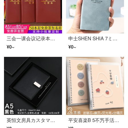
三会一课会议记录本支部党党党大会支委会党组分党支部ノート子カスタム党グループ(B 5/16开)
申士SHEN SHIA 7ミニノートポータブルポケットソフトカバーノート学生ノートオフィスJ 72-33シリーズ文房具A 7天蓝色
¥0~
¥0~
英恒文房具カスタマイズノートa 5厚めビジネス简単磁気ボタンノート皮面会议记录本事务记事本教师礼品カスタマイズロゴA 5黒【礼箱+金属笔+礼袋】
平安喜楽B 5不艿手活页本可拆除网格诺托子软壳大学院受験可拆替芯本子厚大学生加厚环本外壳夹扣环简约ins 2本装/B 5方格【笑口常开+万事顺意】