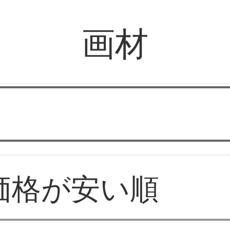
画材
文房具屋
価格が安い順