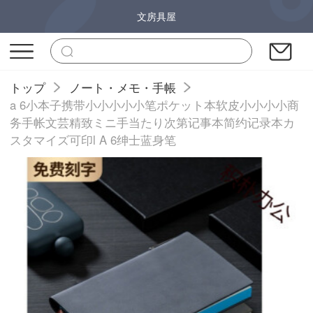
文房具屋
トップ
ノート・メモ・手帳
a 6小本子携带小小小小小笔ポケット本软皮小小小小商
务手帐文芸精致ミニ手当たり次第记事本简约记录本カ
スタマイズ可印l A 6绅士蓝身笔