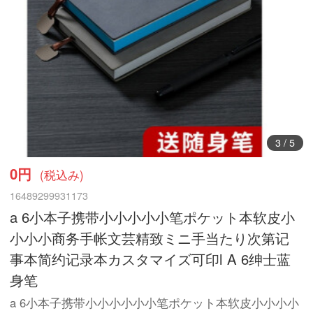
3
/
5
0円
(税込み)
16489299931173
a 6小本子携带小小小小小笔ポケット本软皮小
小小小商务手帐文芸精致ミニ手当たり次第记
事本简约记录本カスタマイズ可印l A 6绅士蓝
身笔
a 6小本子携带小小小小小小笔ポケット本软皮小小小小