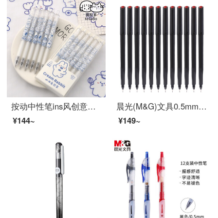
按动中性笔ins风创意可爱卡通少女心水笔按动笔高颜值学生用考试黑色签字按动笔芯0.5mm按压式子弹头 6支装/奶油兔日常(简约款)
晨光(M&G)文具0.5mm黑色碳素笔 纤维头会议笔 勾线笔 办公会议记录签字笔 水笔 12支/盒MG2180
¥144~
¥149~