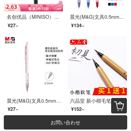
名创优品（MINISO）快干系列中性笔 0.5mm办公水笔签字笔 子弹头学生文具办公用品 黑色
晨光(M&G)文具0.5mm黑色中性笔 经典按动签字笔 子弹头碳素笔 办公商用水笔 12支/盒GP1163
¥27~
¥134~
晨光(M&G)文具0.5mm学生自动铅笔 防断铅活动铅笔 樱花雨系列绘图铅笔 单支装AMPJ3503
六品堂 新小楷毛笔 书法抄经钢笔式软笔小号毛笔练字软头笔可加墨毛笔 成人特细水性书画小楷软头秀丽笔 软笔1支【买1含1、买2共4支再含填充墨水30g】
¥27~
¥152~
お問い合わせ