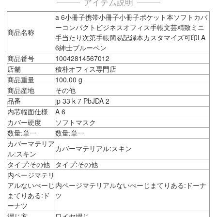
アイテム説明
a 6小冊子携帯小冊子小冊子ポケット本ソフトカバ
ーコンパクトビジネスオフィス手帳文芸精致ミニ
商品名称
手当たり次第手帳簡易記録本カスタマイズ可印l A
6紳士ブルーペン
商品番号
10042814567012
店舗
積朴オフィス専門店
商品重量
100.00 g
商品産地
その他
品番
jp 33 k 7 PbJDA 2
内芯幅面仕様
A 6
カバー硬度
ソフトマスク
数量:単一
数量:単一
カバーマテリア
カバーマテリアル:スキン
ル:スキン
タイプ:その他
タイプ:その他
内ページマテリ
アルないぺーじ
内ページマテリアルないぺーじまてりある:ドーナ
まてりある:ド
ツ
ーナツ
綴じ方
ワイヤ綴じ