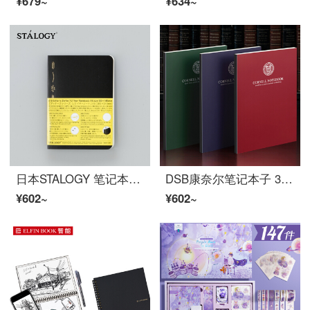
¥679~
¥634~
日本STALOGY 笔记本记事本日记本手帐自填日期方格本192页半年册 A6黑色
DSB康奈尔笔记本子 3本装套装a4 思维导图方格考研文具5r网格本 学生公务员高效学习数学英语错题本
¥602~
¥602~