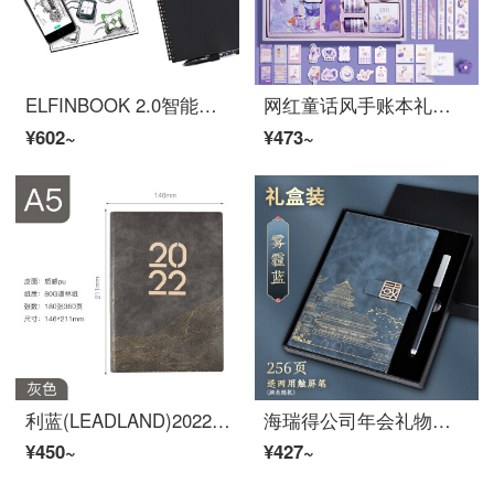
ELFINBOOK 2.0智能OCR识别可重复书写App备份笔记本子 年货创意文具礼品防水商务记事本A5/50页 黑色
网红童话风手账本礼盒套装可爱少女心手账活页超萌手杖本工具材料全套日系手帐本礼盒中国风学生用笔记本子 玻璃杯的紫月亮/礼盒
¥602~
¥473~
利蓝(LEADLAND)2022国潮风新款诺特加厚耐摩耗纸事务文具ビジネスa 5公司教师皮面记事本カスタム浮雕立体A 5灰色2本
海瑞得公司年会礼物定制新年礼物送客户商务伴手礼故宫文创手帐簿本礼箱装事务会议记录本考公文具事务赏品実用创意手当たり次第礼セットスモッグブルー
¥450~
¥427~