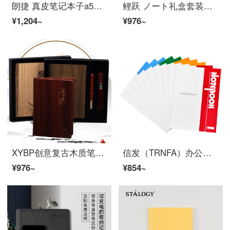
朗捷 真皮笔记本子a5活页本牛皮记事本b5笔记本子文具可拆卸日记本子皮面本礼盒包装可定制logo a5-黑色（礼盒装）
鲤跃 ノート礼盒套装文具本子定制商务本子a5随手礼国潮锦鲤实用会议纪念品商务礼品公司活动伴手礼送客户 蓝：数显杯+檀木笔+ノート+黑胶雨伞/四件套
¥1,204~
¥976~
XYBP创意复古木质笔记本子中国风记事本多功能日记本礼盒套装签字笔红木书签旅行办公礼品定制(上善若水）
信发（TRNFA）办公记事本 50本装 30张B5无线装订本笔记本子/软抄本/日记本 颜色混装
¥976~
¥854~