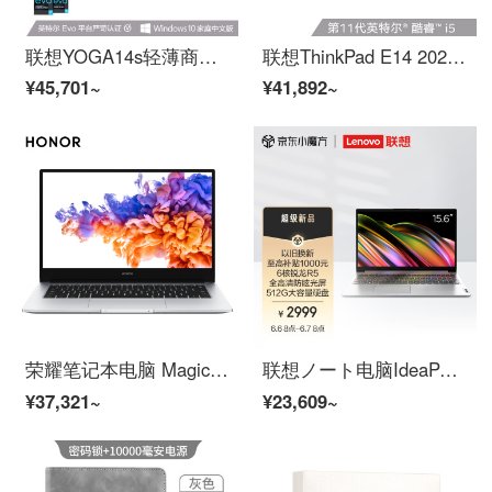
联想YOGA14s轻薄商务本 英特尔Evo平台 14英寸全面屏笔记本电脑(标压i5-11300H 16G 512G 2.8K 90Hz高刷屏)
联想ThinkPad E14 2021 居家办公本 酷睿版 英特尔酷睿i5 14英寸轻薄笔记本(i5-1135G7 16G 512G 100%sRGB)银
¥45,701~
¥41,892~
荣耀笔记本电脑 MagicBook 14 2021 14英寸全面屏/多屏协同/轻薄本(11代酷睿i5 1135G7 16G 512G 锐炬显卡)银
联想ノート电脑IdeaPad 2022 15英寸轻薄本(锐龙6核R5 8G 512G 全高清防眩光屏 2年保修 半年意外保修)办公
¥37,321~
¥23,609~