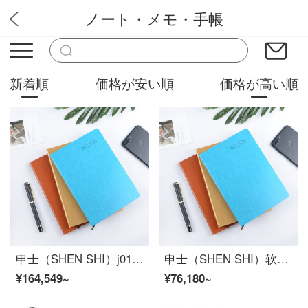
ノート・メモ・手帳
文房具屋
新着順
価格が安い順
価格が高い順
申士（SHEN SHI）j0150 2400本50K软面抄商务记事本 办公笔记本 贴芯本 厂直定制
申士（SHEN SHI）软面抄记事本J0125 1000本笔记本子 厂直定制
¥164,549~
¥76,180~