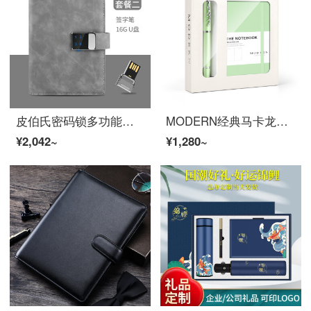
皮伯氏密码锁多功能笔记本子日记本简约大学生带锁活页充电宝记事本个性创意礼物定制刻字可印log 灰色+16G优盘+1万毫安电源
MODERN经典马卡龙宝珠笔+笔记本套装 创意商务高档签字笔记事本礼品装 学生企业奖品礼物刻字定制 薄荷绿
¥2,042~
¥1,280~