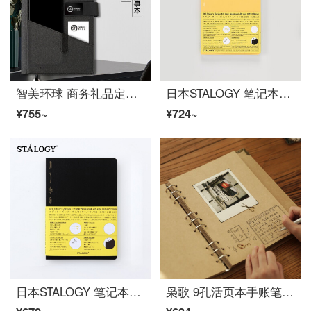
智美环球 商务礼品定制多功能笔记本充电记事本商务A5活页会议电源本套装定制logo 黑扣长线8千电源-黑色
日本STALOGY 笔记本子记事本日记本手帐自填日期方格本192页半年册 B6 黄色
¥755~
¥724~
日本STALOGY 笔记本记事本日记本手帐自填日期方格本192页半年册 A5黑色
枭歌 9孔活页本手账笔记本子b5简约学生日记记事笔记本厚牛皮纸大学生同学录日程留言本记录可拆卸复古 牛皮纸内页