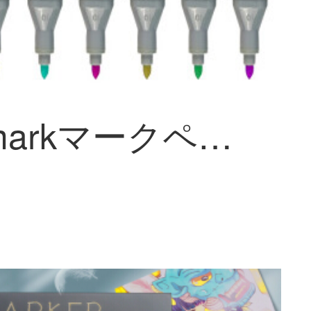
Touch markマークペン油性ペン単本自選黒120アニメ・漫画・絵画・ペン水彩ペン学生補色手描きデザイン用双頭ブラシ単片散布T 3黒棒(168色オプション備考色番号)