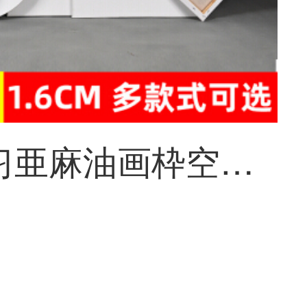
画材练习亜麻油画枠空白油絵布内枠手绘布面油絵工具初心者材料画材画材画材画枠木条アクリル朱肉水粉キャンバス画板批发15*15 cm 1.6 cm厚さ【亜麻】