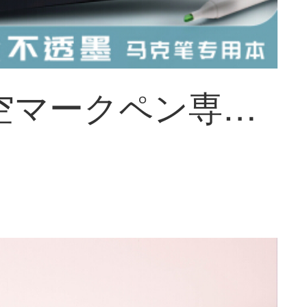
金値星空マークペン専用絵本a 4ハードシェルコイル60ページ130 G専用紙漫画専門スケッチスケッチ絵本落書き絵本ノート