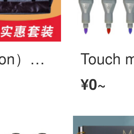
中盛画材（Transon）【スケッチ初心者】30点スケッチセットスケッチラックスケッチツール絵具鉛筆4 k 8 kスケッチ用紙スケッチ30点セット
¥0~