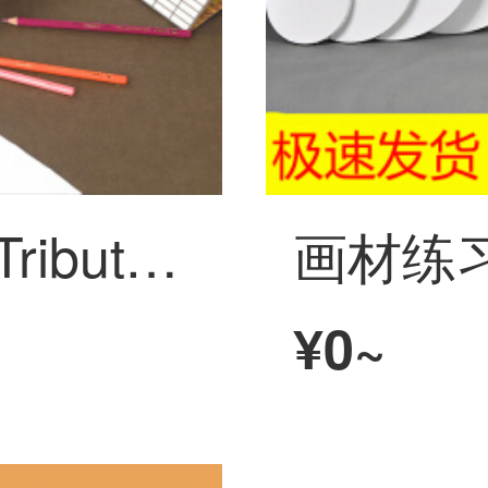
マルコ(MARCO)Tribute大師シリーズ専門120色油性カラー鉛筆/手描き美術彩鉛敬意絵画大師経典鉄箱装330009 C
¥0~