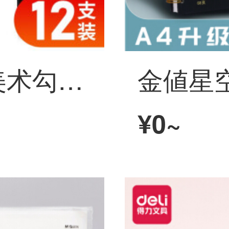
得力(deli)S 563美术勾线笔描线绘画勾线笔双头学生儿童绘画美术勾线笔描辺笔12本/箱
¥0~