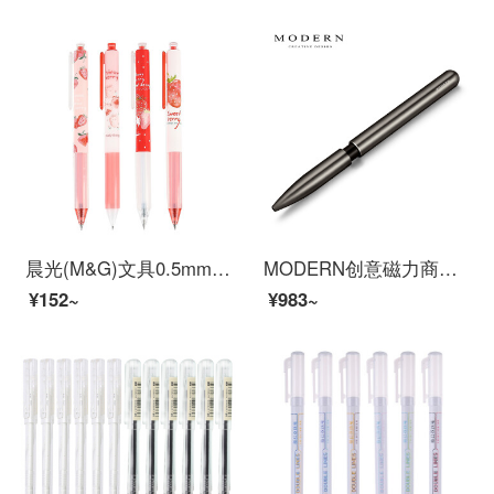
晨光(M&G)文具0.5mm黑色中性笔套装 草莓限定系列按动书写笔 4支/盒HAGP1510
MODERN创意磁力商务签字宝珠笔学生笔笔免费个性刻字送同学华业礼品企业定制 黑色
¥152~
¥983~