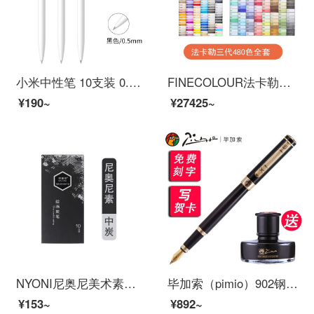
小米中性笔 10支装 0.5mm 商务办公学生中性笔会议笔
FINECOLOUR法卡勒服装设计绘画套装32/48/60/72色1代2代3代软头设计专业绘画笔 三代全套480色
¥190~
¥27425~
NYONI尼奥尼美术素描速写碳笔软中硬性绘画专用不易断芯专业绘画碳笔画画笔美术生专用考试用笔 尼奥尼碳笔抽屉盒（中）
毕加索（pimio）902钢笔艺术签名笔美工笔弯头弯尖硬笔书法男士成人高档签字签名学生用商务定制刻字 纯黑金夹0.5mm直尖钢笔
¥153~
¥892~