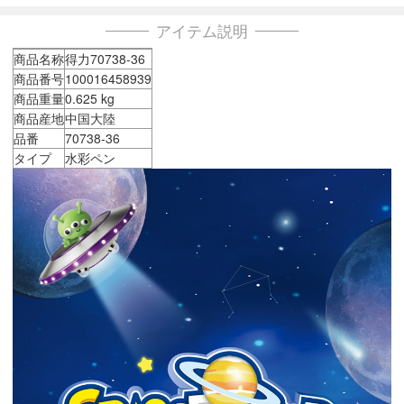
アイテム説明
商品名称
得力70738-36
商品番号
100016458939
商品重量
0.625 kg
商品産地
中国大陸
品番
70738-36
タイプ
水彩ペン