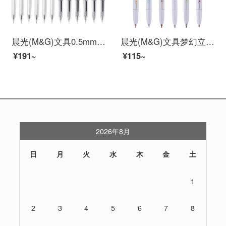
晨光(M&G)文具0.5mm黑色中性笔 透明笔杆签字笔 本味系列水笔 12支/盒AGPB5902
晨光(M&G)文具梦幻立体双线笔 奇幻系列手帐笔 学生荧光标记笔 单支双色双线笔 6支/盒ASPT0802
¥191~
¥115~
2026年8月
日
月
火
水
木
金
土
1
2
3
4
5
6
7
8