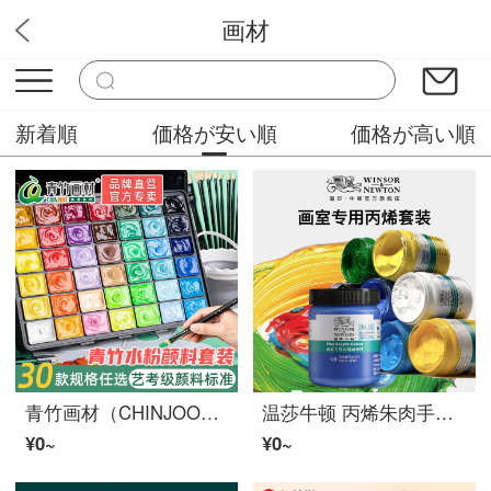
画材
文房具屋
新着順
価格が安い順
価格が高い順
青竹画材（CHINJOO） 青竹水粉朱肉套装带工具集训艺考画画美术生专用绘画果冻初学大学生儿童无甲醛 【金典黑】50ml42色（画室专供） 朱肉+朱肉盒
温莎牛顿 丙烯朱肉手绘涂鸦墙绘t恤diy画家专用丙烯朱肉套装 常用12色 原装
¥0~
¥0~