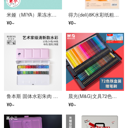
米娅（MIYA）果冻水粉朱肉套装初学者艺考集训联考
得力(deli)8K水彩纸粗纹230g美术绘画纸 木棉纸浆初学者水彩水粉画专业用纸 8开20张 73920
¥0~
¥0~
鲁本斯 固体水彩朱肉 珠光色粼光分装初学者入门便捷肤色水彩画美术生用全套艺术家水彩 24色-星空蓝【璀璨系列二】 仅朱肉套装不含工具【单盒】正品
晨光(M&G)文具72色水溶性彩铅铁盒 初学者学生美术绘画填色套装 手绘涂色彩色鉛筆 内含笔刷开学礼物AWP343B7
¥0~
¥0~