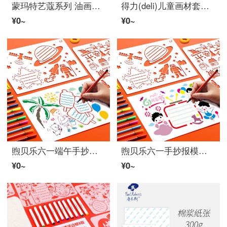
蒙玛特艺蔻系列 油画棒纸100*100mm 加厚230g画纸儿童美术画画纸油画棒专用纸套装 白卡纸硬卡纸ATOD-PP1003O
得力(deli)儿童画材套装 铝合金绘画水彩笔手提六一儿童节送礼套装 75410
¥0~
¥0~
煦贝乐六一端午手抄报模板神器小学生通用8张百搭边框套装懒人镂空作业花边素材儿童手工DIY画画万能工具A4
煦贝乐六一手抄报模板小学生通用全年24张节日套装素材边框尺儿童绘画神器万能画画工具A4免想懒人小报
¥0~
¥0~