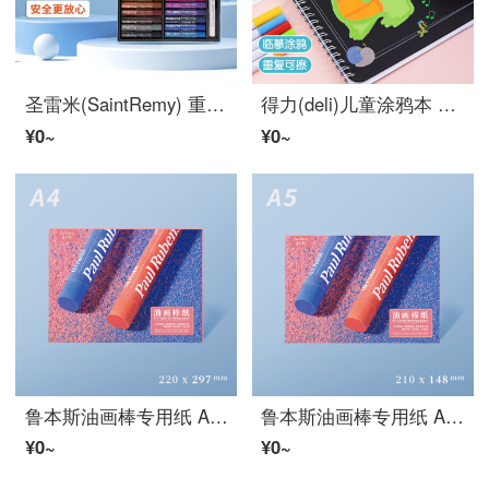
圣雷米(SaintRemy) 重彩油画棒蜡笔彩笔儿童学生画画绘画工具初学者彩色涂色笔专业画材 重彩36色油画棒
得力(deli)儿童涂鸦本 重复画画临摹本可擦便携无尘液体粉笔绘画本 50301绿色
¥0~
¥0~
鲁本斯油画棒专用纸 A4细纹240g 30张/盒 美术绘画速写素描用纸木浆绘画纸 0121003
鲁本斯油画棒专用纸 A5细纹240g 30张/盒 美术绘画速写素描用纸木浆绘画纸 0121004
¥0~
¥0~