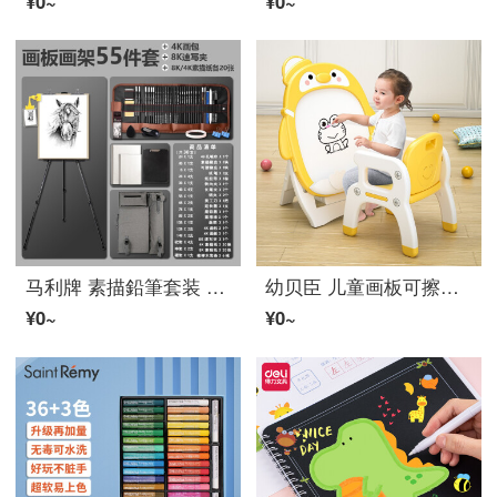
¥0~
¥0~
马利牌 素描鉛筆套装 炭笔全套初学者学生用入门工具 【画架画板】笔帘55件套+4K画板+4K8K各20
幼贝臣 儿童画板可擦写支架家用多功能磁性写字板可折叠升降男孩女孩绘画玩具生日礼物 企鹅画板黄白款+凳子
¥0~
¥0~