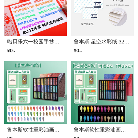
煦贝乐六一校园手抄报模板神器小学生通用镂空儿童手工万能绘画工具套装板报小报边框尺A4节日专题升级全套
鲁本斯 星空水彩纸 32k中粗300g 初学者 手绘半棉浆画纸 美术专业用纸20张/包0111090
¥0~
¥0~
鲁本斯软性重彩油画棒套装 美术生专用画笔 艺术家级蜡笔 画纸工具订制油画笔 莫兰迪48色
鲁本斯软性重彩油画棒24色套装 美术生专用可水洗油画棒彩色蜡笔儿童艺术家专业级油画笔金属珠光色0119140