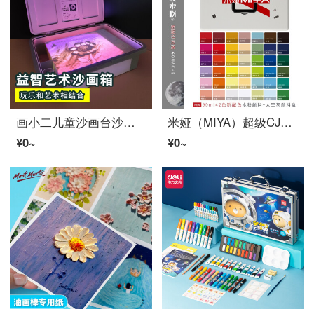
画小二儿童沙画台沙画箱套装玩具女童生日礼物6-10岁8女生7-14小女孩子12小学生5岁男孩9六一节 莫兰迪粉色 【手提礼盒包装】【送视频教程】
米娅（MIYA）超级CJ系列90ml42色水粉朱肉新配色套装集训联考名师推荐
¥0~
¥0~