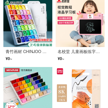
青竹画材 CHINJOO 水粉朱肉套装艺考集训学生42色果冻美术生专用专业绘画80ml艺先生水粉套装
名校堂 儿童画板练字幼儿画画大屏电子液晶手写板男女孩玩具双屏可临摹带音乐13.5英寸A5粉礼物
¥0~
¥0~