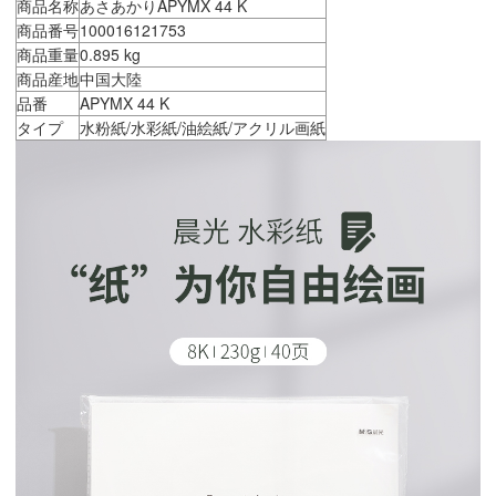
商品名称
あさあかりAPYMX 44 K
商品番号
100016121753
商品重量
0.895 kg
商品産地
中国大陸
品番
APYMX 44 K
タイプ
水粉紙/水彩紙/油絵紙/アクリル画紙