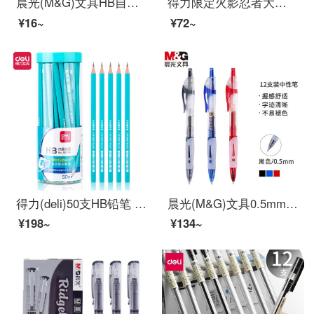
晨光(M&G)文具HB自动铅笔替芯 0.5mm树脂铅芯 学生考试绘图铅笔芯 120mm*20根/盒ASL22601
得力限定火影忍者大容量速干直液式走珠笔全针管黑笔0.5简约ins风中性笔 火影忍者组合款【3支装】
¥16~
¥72~
得力(deli)50支HB铅笔 儿童六角杆抑菌铅笔 学生书写绘图素描铅笔 58195
晨光(M&G)文具0.5mm黑色中性笔 经典按动签字笔 子弹头碳素笔 办公商用水笔 12支/盒GP1163
¥198~
¥134~