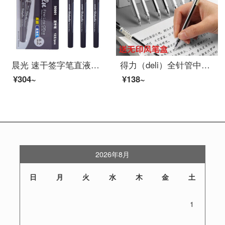
晨光 速干签字笔直液式走珠笔全针管水性笔笔芯学生考试笔 12支50901黑色0.5（适配替芯8001） /
得力（deli）全针管中性笔0.38mm 可爱签字笔学生用碳素水笔办公用品 黑色ins风中性笔 12支/盒
¥304~
¥138~
2026年8月
日
月
火
水
木
金
土
1