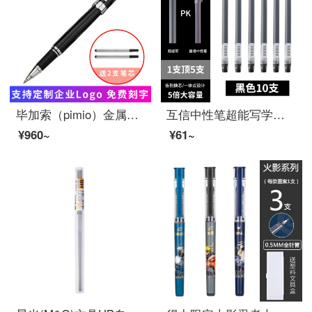
毕加索（pimio）金属签字笔917宝珠笔商务办公巨能写签名签单笔高档礼盒装成人男女士礼品水笔可定制 纯黑银夹
互信中性笔超能写学生用大容量考试专用黑色针管一次性中性笔速干签字笔水笔0.5mm黑笔水性笔办公文具 黑色10支
¥960~
¥61~