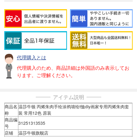
代理購入とは
代理購入のため、商品詳細は外国語のみ表示してお
ります。ご理解ください。
アイテム説明
商品名
温莎牛顿 丙烯朱肉手绘涂鸦墙绘t恤diy画家专用丙烯朱肉套
称
装 常用12色 原装
商品编
31251313535
号
店铺
温莎牛顿旗舰店