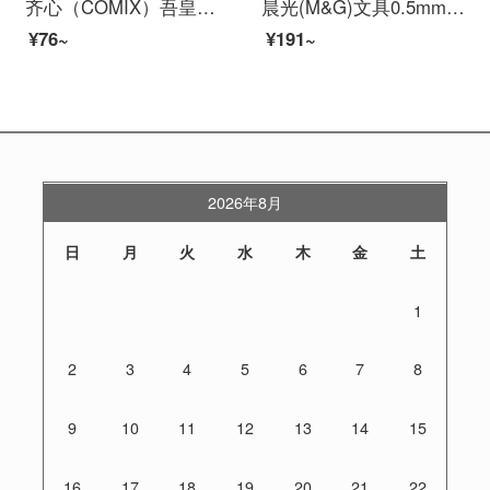
齐心（COMIX）吾皇万睡巴扎黑联名中性笔直液式签字笔 学生考试水笔 子弹头0.5mm 3支装 WHRP615 黑色（3支装）
晨光(M&G)文具0.5mm黑色中性笔 全针管签字笔 水笔 12支/盒GP1390
¥76~
¥191~
2026年8月
日
月
火
水
木
金
土
1
2
3
4
5
6
7
8
9
10
11
12
13
14
15
16
17
18
19
20
21
22