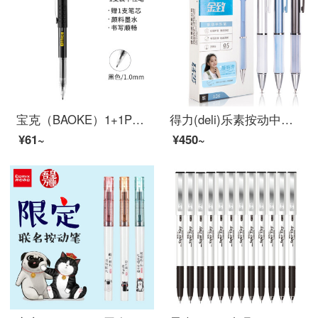
宝克（BAOKE）1+1PC1048 超大容量中性笔 签字笔 1.0mm 1支中性笔加1支笔芯
得力(deli)乐素按动中性笔签字笔 0.5mm子弹头 舒适软胶款10支/盒DL-A36
¥61~
¥450~