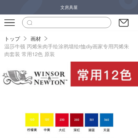
文房具屋
トップ
画材
温莎牛顿 丙烯朱肉手绘涂鸦墙绘t恤diy画家专用丙烯朱
肉套装 常用12色 原装