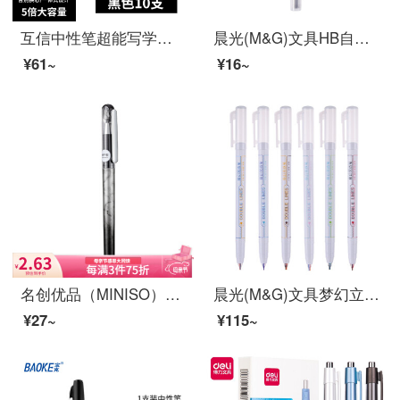
互信中性笔超能写学生用大容量考试专用黑色针管一次性中性笔速干签字笔水笔0.5mm黑笔水性笔办公文具 黑色10支
晨光(M&G)文具HB自动铅笔替芯 0.5mm树脂铅芯 学生考试绘图铅笔芯 120mm*20根/盒ASL22601
¥61~
¥16~
名创优品（MINISO）快干系列中性笔 0.5mm办公水笔签字笔 子弹头学生文具办公用品 黑色
晨光(M&G)文具梦幻立体双线笔 奇幻系列手帐笔 学生荧光标记笔 单支双色双线笔 6支/盒ASPT0802
¥27~
¥115~