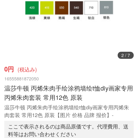
3
/
7
0円
(税込み)
16555881872050
温莎牛顿 丙烯朱肉手绘涂鸦墙绘t恤diy画家专用
丙烯朱肉套装 常用12色 原装
温莎牛顿 丙烯朱肉手绘涂鸦墙绘t恤diy画家专用丙烯朱
肉套装 常用12色 原装【图片 价格 品牌 报价】-
ここで表示されるのは商品原価です。代理費用、送
料等はお問い合わせください