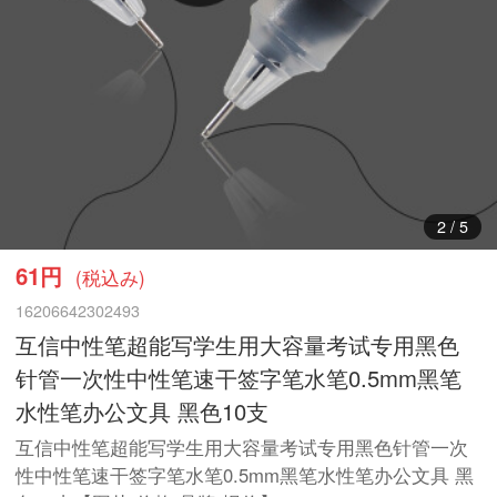
3
/
5
61円
(税込み)
16206642302493
互信中性笔超能写学生用大容量考试专用黑色
针管一次性中性笔速干签字笔水笔0.5mm黑笔
水性笔办公文具 黑色10支
互信中性笔超能写学生用大容量考试专用黑色针管一次
性中性笔速干签字笔水笔0.5mm黑笔水性笔办公文具 黑