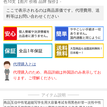
色10支【图片 价格 品牌 报价】-
ここで表示されるのは商品原価です。代理費用、送
料等はお問い合わせください
代理購入とは
代理購入のため、商品詳細は外国語のみ表示してお
ります。ご理解ください。
アイテム説明
商品
互信中性笔超能写学生用大容量考试专用黑色针管一次性中性