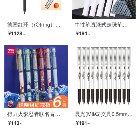
德国红环（rOtring）自动铅笔 600系列黑色0.5mm 全金属笔身专业绘图
中性笔直液式走珠笔签字笔学生用少女心水性笔可替换笔墨囊高档个性创意时尚小清新商务会议笔刻字 5支装(1白+糖果彩4色各1支)
¥1128~
¥184~
得力火影忍者联名盲盒中性笔全针管黑色水笔签字笔0.5mm学生办公高颜值ins速干 【火影忍者】盲盒笔4支装
晨光(M&G)文具0.5mm黑色中性笔 全针管签字笔 水笔 12支/盒GP1390
¥113~
¥191~