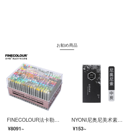
お勧め商品
FINECOLOUR法卡勒马克笔软头一代二代三代四代平面绘画动漫标准手绘设计120色240色套装 一代全套240色亚克力笔盒装
NYONI尼奥尼美术素描速写碳笔软中硬性绘画专用不易断芯专业绘画碳笔画画笔美术生专用考试用笔 尼奥尼碳笔抽屉盒（中）
¥8091~
¥153~