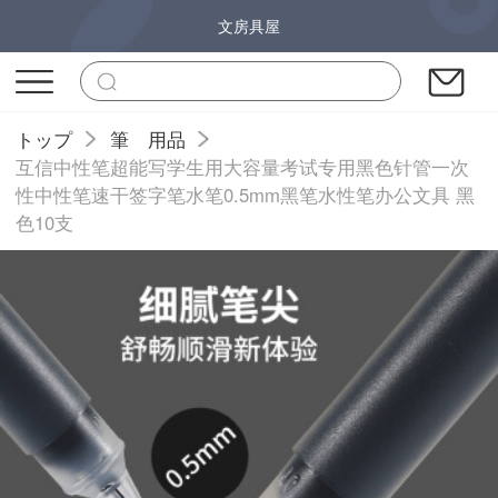
文房具屋
トップ
筆 用品
互信中性笔超能写学生用大容量考试专用黑色针管一次
性中性笔速干签字笔水笔0.5mm黑笔水性笔办公文具 黑
色10支