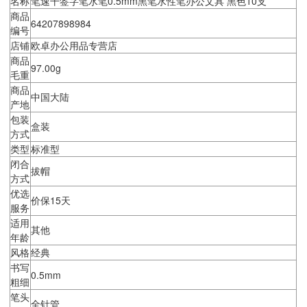
名称
笔速干签字笔水笔0.5mm黑笔水性笔办公文具 黑色10支
商品
64207898984
编号
店铺
欧卓办公用品专营店
商品
97.00g
毛重
商品
中国大陆
产地
包装
盒装
方式
类型
标准型
闭合
拔帽
方式
优选
价保15天
服务
适用
其他
年龄
风格
经典
书写
0.5mm
粗细
笔头
全针管