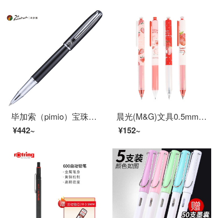
毕加索（pimio）宝珠笔签字笔男女士办公书写成人学生用0.5mm马拉加系列916纯黑色
晨光(M&G)文具0.5mm黑色中性笔套装 草莓限定系列按动书写笔 4支/盒HAGP1510
¥442~
¥152~