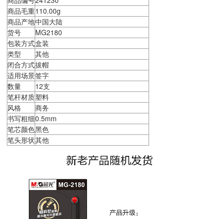
商品毛重
110.00g
商品产地
中国大陆
货号
MG2180
包装方式
盒装
类型
其他
闭合方式
拔帽
适用场景
签字
数量
12支
笔杆材质
塑料
风格
商务
书写粗细
0.5mm
笔芯颜色
黑色
笔头形状
其他