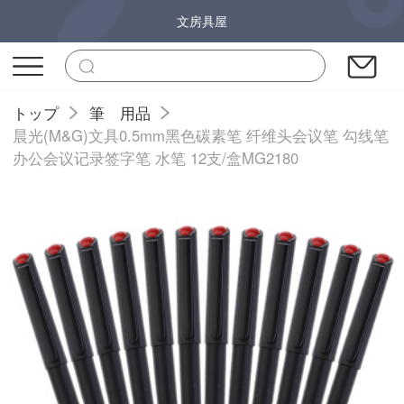
文房具屋
トップ
筆 用品
晨光(M&G)文具0.5mm黑色碳素笔 纤维头会议笔 勾线笔
办公会议记录签字笔 水笔 12支/盒MG2180