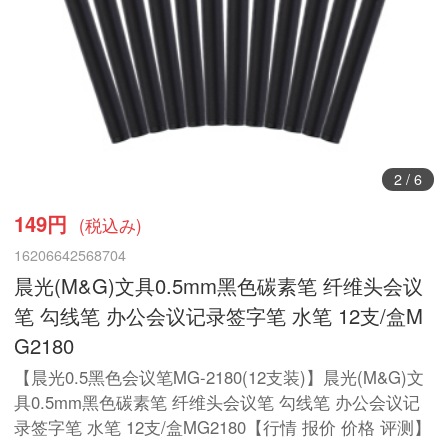
3
/
6
149円
(税込み)
16206642568704
晨光(M&G)文具0.5mm黑色碳素笔 纤维头会议
笔 勾线笔 办公会议记录签字笔 水笔 12支/盒M
G2180
【晨光0.5黑色会议笔MG-2180(12支装)】晨光(M&G)文
具0.5mm黑色碳素笔 纤维头会议笔 勾线笔 办公会议记
录签字笔 水笔 12支/盒MG2180【行情 报价 价格 评测】