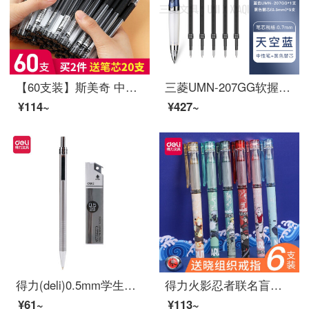
【60支装】斯美奇 中性笔批发办公文具用品碳素水笔芯水笔学生签字笔 0.5mm 黑色60只一盒装
三菱UMN-207GG软握中性笔按动式UNI礼品笔签字笔0.7mm 蓝色+0.5黑笔芯(UMR-85N)*5支
¥114~
¥427~
得力(deli)0.5mm学生自动铅笔套装 考试绘图活动铅笔(笔+铅芯)S713
得力火影忍者联名盲盒中性笔全针管黑色水笔签字笔0.5mm学生办公高颜值ins速干 【火影忍者】盲盒笔4支装
¥61~
¥113~