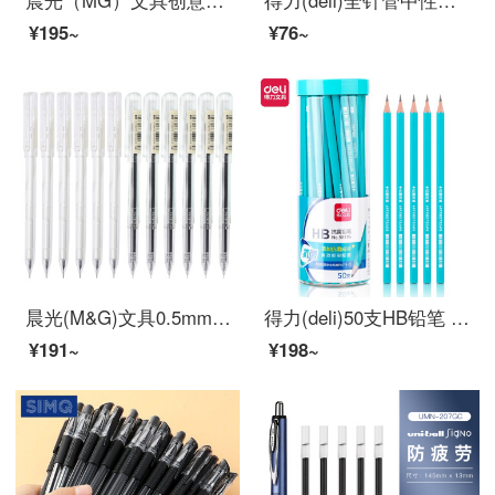
晨光（MG）文具创意者系列按动子弹头中性笔签字笔水笔 GP1008 GP1008黑色12支
得力(deli)全针管中性笔 0.5mm大容量 一次性水笔签字笔 黑色12支/盒
¥195~
¥76~
晨光(M&G)文具0.5mm黑色中性笔 透明笔杆签字笔 本味系列水笔 12支/盒AGPB5902
得力(deli)50支HB铅笔 儿童六角杆抑菌铅笔 学生书写绘图素描铅笔 58195
¥191~
¥198~