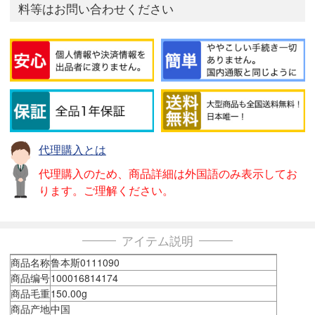
料等はお問い合わせください
代理購入とは
代理購入のため、商品詳細は外国語のみ表示してお
ります。ご理解ください。
アイテム説明
商品名称
鲁本斯0111090
商品编号
100016814174
商品毛重
150.00g
商品产地
中国