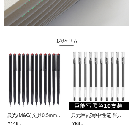
お勧め商品
晨光(M&G)文具0.5mm黑色碳素笔 纤维头会议笔 勾线笔 办公会议记录签字笔 水笔 12支/盒MG2180
典元巨能写中性笔 黑色素碳笔专用签字笔学生用笔全针管大容量 巨能写黑色10支装
¥149~
¥53~