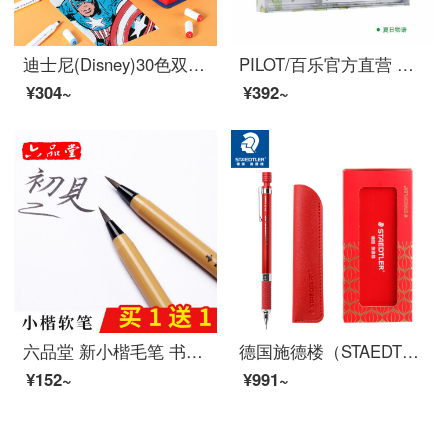
迪士尼(Disney)30色双头马克笔 小学生儿童美术专用绘画笔 专业设计美术彩笔酒精油性记号笔 漫威系列 E0080A
PILOT/百乐官方直营 夏日限定组合套装 中性笔摩磨擦水性笔铅笔套装 P500 V5 夏日物语套装
¥304~
¥392~
六品堂 新小楷毛笔 书法抄经钢笔式软笔小号毛笔练字软头笔可加墨毛笔 成人特细水性书画小楷软头秀丽笔 软笔1支【买1含1、买2共4支再含填充墨水30g】
德国施德楼（STAEDTLER）中国红限定款自动铅笔0.5mm日本原装金属活动铅笔专业绘图笔92535-05NWR
¥152~
¥991~