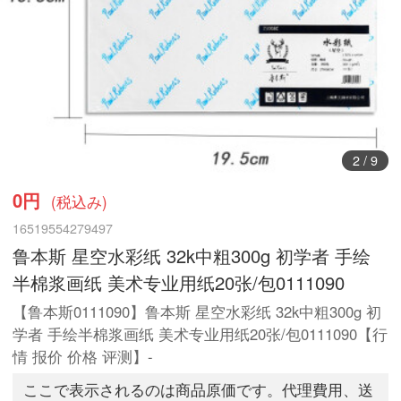
3
/
9
0円
(税込み)
16519554279497
鲁本斯 星空水彩纸 32k中粗300g 初学者 手绘
半棉浆画纸 美术专业用纸20张/包0111090
【鲁本斯0111090】鲁本斯 星空水彩纸 32k中粗300g 初
学者 手绘半棉浆画纸 美术专业用纸20张/包0111090【行
情 报价 价格 评测】-
ここで表示されるのは商品原価です。代理費用、送