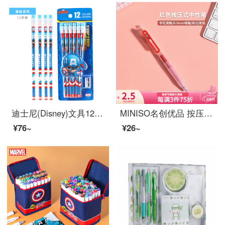
迪士尼(Disney)文具12支HB原木书写铅笔 小学生铅笔写字笔 儿童卡通大皮头铅笔 美国队长系列DM20696A1
MINISO名创优品 按压式中性笔0.5mm日常书写记录办公签字写字笔头笔芯可替换 红色
¥76~
¥26~