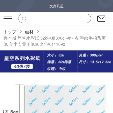
文房具屋
トップ
画材
鲁本斯 星空水彩纸 32k中粗300g 初学者 手绘半棉浆画
纸 美术专业用纸20张/包0111090