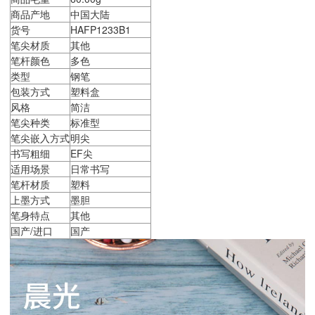
商品产地
中国大陆
货号
HAFP1233B1
笔尖材质
其他
笔杆颜色
多色
类型
钢笔
包装方式
塑料盒
风格
简洁
笔尖种类
标准型
笔尖嵌入方式
明尖
书写粗细
EF尖
适用场景
日常书写
笔杆材质
塑料
上墨方式
墨胆
笔身特点
其他
国产/进口
国产