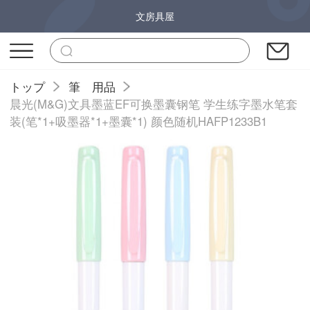
文房具屋
トップ
筆 用品
晨光(M&G)文具墨蓝EF可换墨囊钢笔 学生练字墨水笔套
装(笔*1+吸墨器*1+墨囊*1) 颜色随机HAFP1233B1