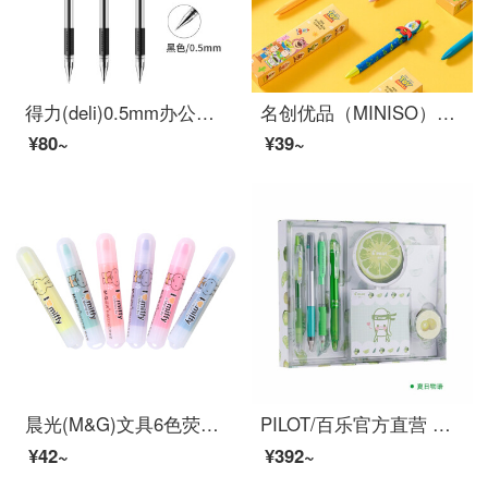
得力(deli)0.5mm办公中性笔 水笔签字笔 12支/盒黑色34567
名创优品（MINISO）玩具总动员系列盲盒趣味笔0.5mm（黑色）（混） 盲盒混发
¥80~
¥39~
晨光(M&G)文具6色荧光笔 可爱单头记号笔 醒目重点标记笔 米菲系列便携手账手绘笔 6支/袋FHM22501
PILOT/百乐官方直营 夏日限定组合套装 中性笔摩磨擦水性笔铅笔套装 P500 V5 夏日物语套装
¥42~
¥392~