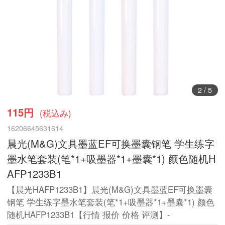
3
/
5
115円
(税込み)
16206645631614
晨光(M&G)文具墨蓝EF可换墨囊钢笔 学生练字
墨水笔套装(笔*1+吸墨器*1+墨囊*1) 颜色随机H
AFP1233B1
【晨光HAFP1233B1】晨光(M&G)文具墨蓝EF可换墨囊
钢笔 学生练字墨水笔套装(笔*1+吸墨器*1+墨囊*1) 颜色
随机HAFP1233B1【行情 报价 价格 评测】-