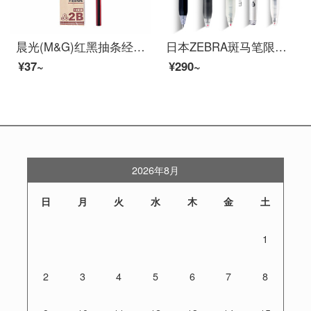
晨光(M&G)红黑抽条经典六角木杆铅笔考试绘图铅笔2B黑色 10支/盒 红黑抽条 10支 AWP30804
日本ZEBRA斑马笔限定JJ15按动中性笔JJ77速干笔芯学生考试用黑色水笔套装0.5mm签字笔 学霸套装A【送笔袋】
¥37~
¥290~
2026年8月
日
月
火
水
木
金
土
1
2
3
4
5
6
7
8