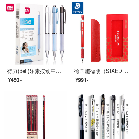
得力(deli)乐素按动中性笔签字笔 0.5mm子弹头 舒适软胶款10支/盒DL-A36
德国施德楼（STAEDTLER）中国红限定款自动铅笔0.5mm日本原装金属活动铅笔专业绘图笔92535-05NWR
¥450~
¥991~