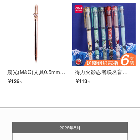
晨光(M&G)文具0.5mm黑色中性笔 蝴蝶结款金属子弹头签字笔 玫瑰金水笔 单支装AGPW9503
得力火影忍者联名盲盒中性笔全针管黑色水笔签字笔0.5mm学生办公高颜值ins速干 【火影忍者】盲盒笔4支装
¥126~
¥113~
2026年8月