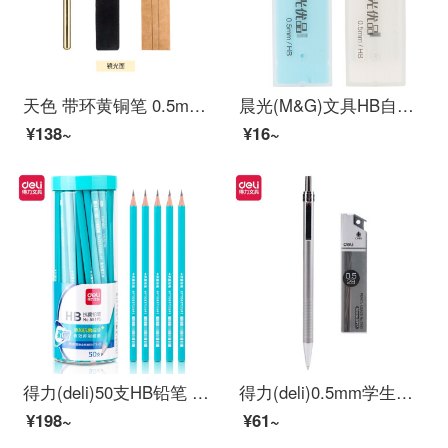
天色 带环黄铜笔 0.5mm复古签字笔/创意文艺怀旧中性笔 水笔商务办公礼品笔免费刻字 短款-光面 单支装
晨光(M&G)文具HB自动铅笔替芯 0.5mm树脂铅芯 优品系列学生考试铅笔芯 60mm*20根/盒 单个装颜色随机ASL37402
¥138~
¥16~
得力(deli)50支HB铅笔 儿童六角杆抑菌铅笔 学生书写绘图素描铅笔 58195
得力(deli)0.5mm学生自动铅笔套装 考试绘图活动铅笔(笔+铅芯)S713
¥198~
¥61~