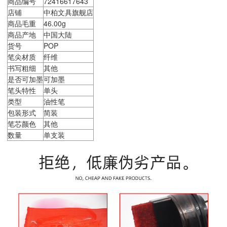
商品编号
72416617643
店铺
中柏文具旗舰店
商品毛重
46.00g
商品产地
中国大陆
货号
POP
笔尖材质
纤维
书写粗细
其他
是否可加墨
可加墨
笔头特性
单头
类型
油性笔
包装形式
简装
笔芯颜色
其他
数量
单支装