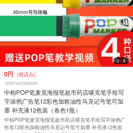
3
/
6
0円
(税込み)
16507443566639
中柏POP笔麦克海报笔超市药店唛克笔手绘写
字涂鸦广告笔12彩色加粗油性马克记号笔可加
墨 补充液12色装（各色1瓶）
中柏POP笔麦克海报笔超市药店唛克笔手绘写字涂鸦广
告笔12彩色加粗油性马克记号笔可加墨 补充液12色装