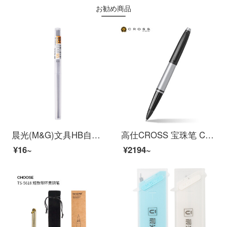
お勧め商品
晨光(M&G)文具HB自动铅笔替芯 0.5mm树脂铅芯 学生考试绘图铅笔芯 120mm*20根/盒ASL22601
高仕CROSS 宝珠笔 Calais 凯乐系列商务办公礼品签字笔 金属笔签字笔 亚光灰
¥16~
¥2194~