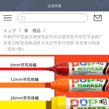
文房具屋
トップ
筆 用品
中柏POP笔麦克海报笔超市药店唛克笔手绘写字涂鸦广
告笔12彩色加粗油性马克记号笔可加墨 补充液12色装
（各色1瓶）