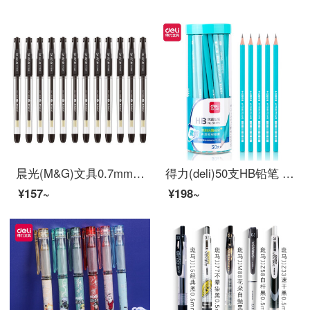
晨光(M&G)文具0.7mm黑色中性笔 经典子弹头签字笔 办公水笔 12支/盒K39
得力(deli)50支HB铅笔 儿童六角杆抑菌铅笔 学生书写绘图素描铅笔 58195
¥157~
¥198~