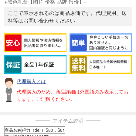
+黑色礼盒【图片 价格 品牌 报价】-
ここで表示されるのは商品原価です。代理費用、送
料等はお問い合わせください
代理購入とは
代理購入のため、商品詳細は外国語のみ表示してお
ります。ご理解ください。
アイテム説明
商品名称
得力（deli）S80，S81