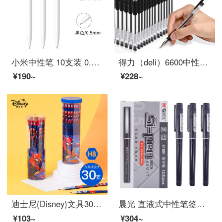
小米中性笔 10支装 0.5mm 商务办公学生中性笔会议笔
得力（deli）6600中性笔水笔0.5mm黑红蓝签字笔书写顺滑大容量中性笔按动整盒批发 40支子弹头超值整盒装
¥190~
¥228~
迪士尼(Disney)文具30支HB原木书写铅笔 小学生书写铅笔写字笔 儿童卡通铅笔 漫威系列E0263A
晨光 直液式中性笔签字笔全针管考试笔水性笔0.5mm走珠笔笔芯 12支黑色/素雅款 ARP41801 /
¥103~
¥304~