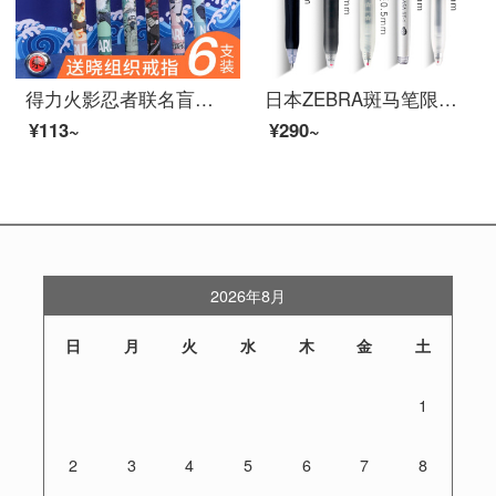
得力火影忍者联名盲盒中性笔全针管黑色水笔签字笔0.5mm学生办公高颜值ins速干 【火影忍者】盲盒笔4支装
日本ZEBRA斑马笔限定JJ15按动中性笔JJ77速干笔芯学生考试用黑色水笔套装0.5mm签字笔 学霸套装A【送笔袋】
¥113~
¥290~
2026年8月
日
月
火
水
木
金
土
1
2
3
4
5
6
7
8