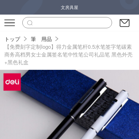
文房具屋
トップ
筆 用品
【免费刻字定制logo】得力金属笔杆0.5水笔签字笔碳素
商务高档男女士金属签名笔中性笔公司礼品笔 黑色外壳
+黑色礼盒