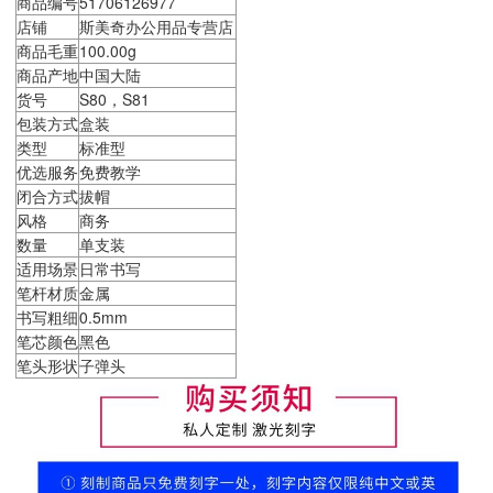
商品编号
51706126977
店铺
斯美奇办公用品专营店
商品毛重
100.00g
商品产地
中国大陆
货号
S80，S81
包装方式
盒装
类型
标准型
优选服务
免费教学
闭合方式
拔帽
风格
商务
数量
单支装
适用场景
日常书写
笔杆材质
金属
书写粗细
0.5mm
笔芯颜色
黑色
笔头形状
子弹头