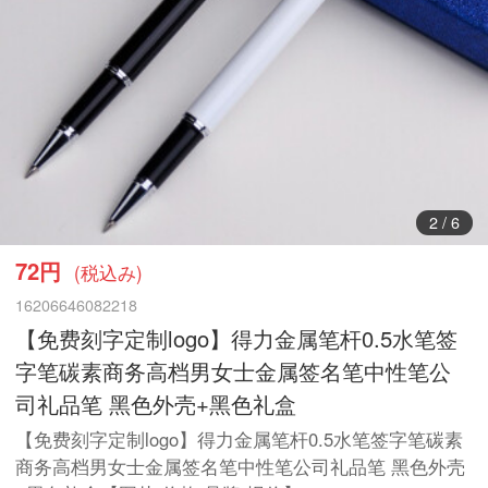
2
/
6
72円
(税込み)
16206646082218
【免费刻字定制logo】得力金属笔杆0.5水笔签
字笔碳素商务高档男女士金属签名笔中性笔公
司礼品笔 黑色外壳+黑色礼盒
【免费刻字定制logo】得力金属笔杆0.5水笔签字笔碳素
商务高档男女士金属签名笔中性笔公司礼品笔 黑色外壳