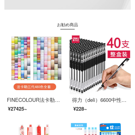
お勧め商品
FINECOLOUR法卡勒服装设计绘画套装32/48/60/72色1代2代3代软头设计专业绘画笔 三代全套480色
得力（deli）6600中性笔水笔0.5mm黑红蓝签字笔书写顺滑大容量中性笔按动整盒批发 40支子弹头超值整盒装
¥27425~
¥228~