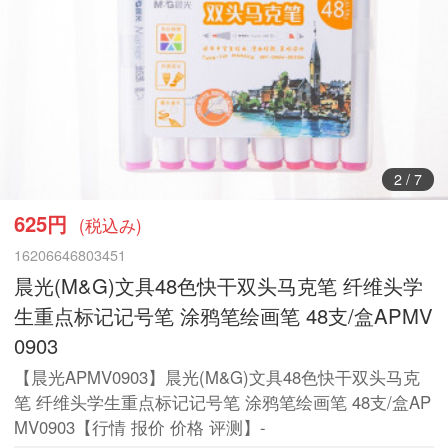
3
/
7
625円
(税込み)
16206646803451
晨光(M&G)文具48色快干双头马克笔 纤维头学
生重点标记记号笔 涂鸦笔绘画笔 48支/盒APMV
0903
【晨光APMV0903】晨光(M&G)文具48色快干双头马克
笔 纤维头学生重点标记记号笔 涂鸦笔绘画笔 48支/盒AP
MV0903【行情 报价 价格 评测】-