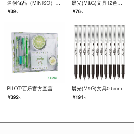
名创优品（MINISO）漫威系列按动中性笔0.5mm黑简约实用中学生日常书写流畅出墨 红色笔夹中性笔0.5mm（黑色）
晨光(M&G)文具12色自带卷笔刀彩铅 儿童画笔 彩色铅笔 学生填色笔套装(纸筒装)AWP36845
¥39~
¥76~
PILOT/百乐官方直营 夏日限定组合套装 中性笔摩磨擦水性笔铅笔套装 P500 V5 夏日物语套装
晨光(M&G)文具0.5mm黑色中性笔 全针管签字笔 水笔 12支/盒GP1390
¥392~
¥191~