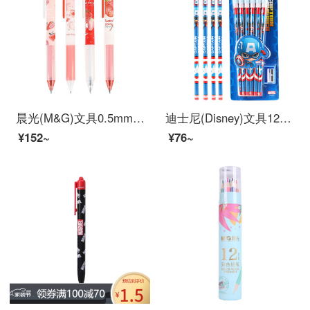
晨光(M&G)文具0.5mm黑色中性笔套装 草莓限定系列按动书写笔 4支/盒HAGP1510
迪士尼(Disney)文具12支HB原木书写铅笔 小学生铅笔写字笔 儿童卡通大皮头铅笔 美国队长系列DM20696A1
¥152~
¥76~