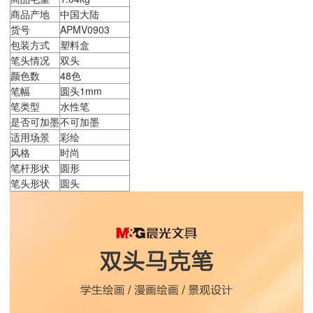
商品产地
中国大陆
货号
APMV0903
包装方式
塑料盒
笔头情况
双头
颜色数
48色
笔幅
圆头1mm
笔类型
水性笔
是否可加墨
不可加墨
适用场景
彩绘
风格
时尚
笔杆形状
圆形
笔头形状
圆头