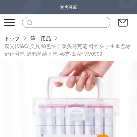
文房具屋
トップ
筆 用品
晨光(M&G)文具48色快干双头马克笔 纤维头学生重点标
记记号笔 涂鸦笔绘画笔 48支/盒APMV0903