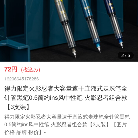
3
/
5
72円
(税込み)
16206645178286
得力限定火影忍者大容量速干直液式走珠笔全
针管黑笔0.5简约ins风中性笔 火影忍者组合款
【3支装】
得力限定火影忍者大容量速干直液式走珠笔全针管黑笔
0.5简约ins风中性笔 火影忍者组合款【3支装】【图片
价格 品牌 报价】-