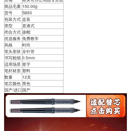
商品毛重
150.00g
货号
S893
包装方式
盒装
类型
直液式
闭合方式
拔帽
优选服务
免费教学
风格
时尚
笔头形状
全针管
书写粗细
0.5mm
适用场景
签字
笔杆材质
塑料
数量
12支
笔芯颜色
黑色
国产/进口
国产