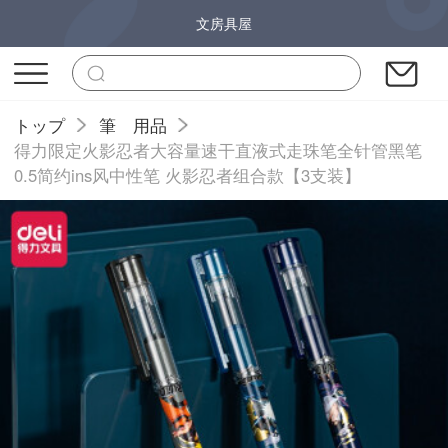
文房具屋
トップ
筆 用品
得力限定火影忍者大容量速干直液式走珠笔全针管黑笔
0.5简约ins风中性笔 火影忍者组合款【3支装】