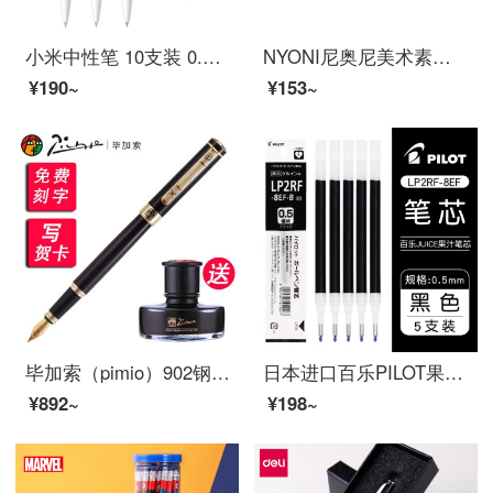
小米中性笔 10支装 0.5mm 商务办公学生中性笔会议笔
NYONI尼奥尼美术素描速写碳笔软中硬性绘画专用不易断芯专业绘画碳笔画画笔美术生专用考试用笔 尼奥尼碳笔抽屉盒（中）
¥190~
¥153~
毕加索（pimio）902钢笔艺术签名笔美工笔弯头弯尖硬笔书法男士成人高档签字签名学生用商务定制刻字 纯黑金夹0.5mm直尖钢笔
日本进口百乐PILOT果汁笔LJU-10EF水笔按动中性笔学生考试专用笔速干签字笔黑笔果汁笔芯0.5 黑色笔芯五支
¥892~
¥198~