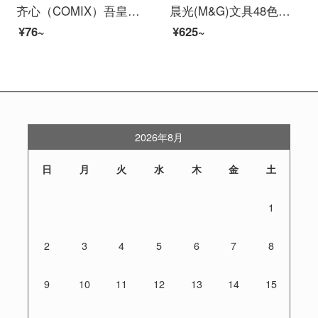
齐心（COMIX）吾皇万睡巴扎黑联名中性笔直液式签字笔 学生考试水笔 子弹头0.5mm 3支装 WHRP615 黑色（3支装）
晨光(M&G)文具48色快干双头马克笔 纤维头学生重点标记记号笔 涂鸦笔绘画笔 48支/盒APMV0903
¥76~
¥625~
2026年8月
日
月
火
水
木
金
土
1
2
3
4
5
6
7
8
9
10
11
12
13
14
15