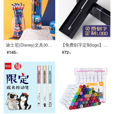
迪士尼(Disney)文具30支HB原木书写铅笔 小学生铅笔写字笔 儿童卡通铅笔 漫威系列E0046A
【免费刻字定制logo】得力金属笔杆0.5水笔签字笔碳素商务高档男女士金属签名笔中性笔公司礼品笔 黑色外壳+黑色礼盒
¥145~
¥72~