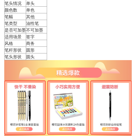
笔头情况
单头
颜色数
单色
笔幅
其他
笔类型
油性笔
是否可加墨
不可加墨
适用场景
签字
风格
商务
笔杆形状
圆形
笔头形状
圆头