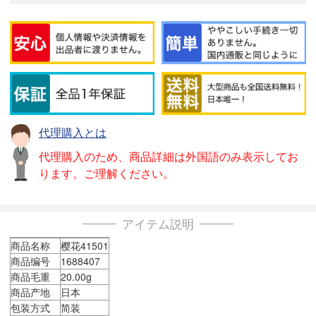
代理購入とは
代理購入のため、商品詳細は外国語のみ表示してお
ります。ご理解ください。
アイテム説明
商品名称
樱花41501
商品编号
1688407
商品毛重
20.00g
商品产地
日本
包装方式
简装