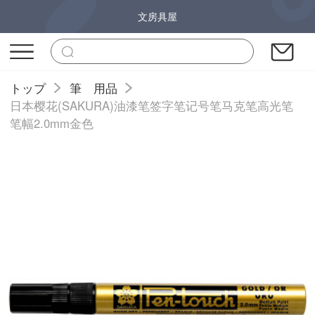
文房具屋
トップ
筆 用品
日本樱花(SAKURA)油漆笔签字笔记号笔马克笔高光笔
笔幅2.0mm金色