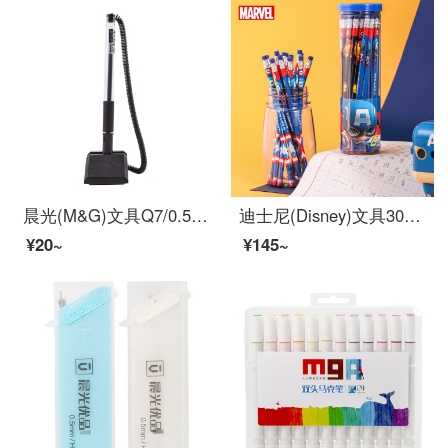
晨光(M&G)文具Q7/0.5mm黑色经典办公桌面专用旋转台笔 中性笔 可黏贴签字笔 单支装AGPY3901
迪士尼(Disney)文具30支HB原木书写铅笔 小学生铅笔写字笔 儿童卡通铅笔 漫威系列E0046A
¥20~
¥145~