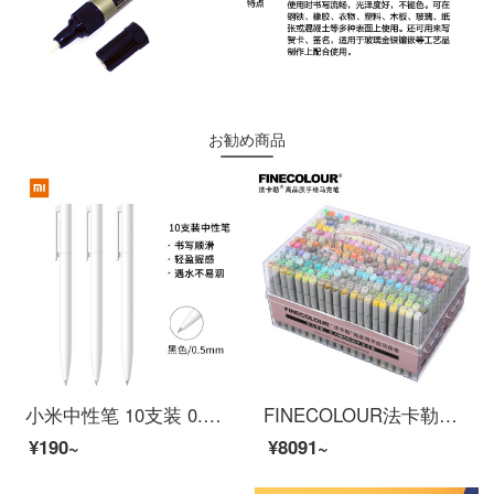
お勧め商品
小米中性笔 10支装 0.5mm 商务办公学生中性笔会议笔
FINECOLOUR法卡勒马克笔软头一代二代三代四代平面绘画动漫标准手绘设计120色240色套装 一代全套240色亚克力笔盒装
¥190~
¥8091~