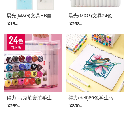
晨光(M&G)文具HB自动铅笔替芯 0.5mm树脂铅芯 优品系列学生考试铅笔芯 60mm*20根/盒 单个装颜色随机ASL37402
晨光(M&G)文具24色细杆马克笔 学生重点标记记号笔 MGARTS系列儿童涂鸦绘画笔 24支/盒ZPMV0702
¥16~
¥298~
得力 马克笔套装学生水彩笔48色手绘美术设计 双头油性记号笔80色动漫绘画笔 可水洗马克笔24色
得力(deli)60色学生马克笔套装 双头速干儿童水彩笔双头绘画彩笔手绘漫画笔设计绘画记号笔 工具箱70801-60
¥259~
¥800~