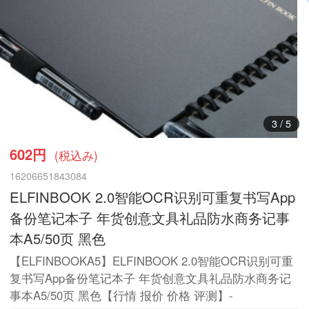
3
/
5
602円
(税込み)
16206651843084
ELFINBOOK 2.0智能OCR识别可重复书写App
备份笔记本子 年货创意文具礼品防水商务记事
本A5/50页 黑色
【ELFINBOOKA5】ELFINBOOK 2.0智能OCR识别可重
复书写App备份笔记本子 年货创意文具礼品防水商务记
事本A5/50页 黑色【行情 报价 价格 评测】-