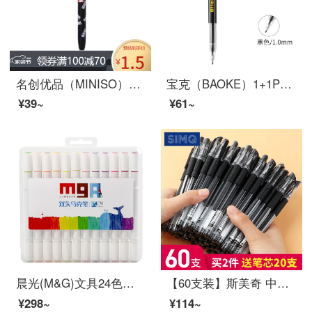
名创优品（MINISO）漫威系列按动中性笔0.5mm黑简约实用中学生日常书写流畅出墨 红色笔夹中性笔0.5mm（黑色）
宝克（BAOKE）1+1PC1048 超大容量中性笔 签字笔 1.0mm 1支中性笔加1支笔芯
¥39~
¥61~
晨光(M&G)文具24色细杆马克笔 学生重点标记记号笔 MGARTS系列儿童涂鸦绘画笔 24支/盒ZPMV0702
【60支装】斯美奇 中性笔批发办公文具用品碳素水笔芯水笔学生签字笔 0.5mm 黑色60只一盒装
¥298~
¥114~