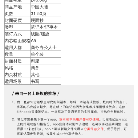
商品产地
中国大陆
页数
31-50页
封面硬度
硬面抄
类型
笔记本/记事本
装订方式
线圈/螺旋
内芯幅面规格
A5
适用人群
商务办公人士
数量
单个装
封面材质
树脂
风格
商务
内页材质
其他
适用场景
书写