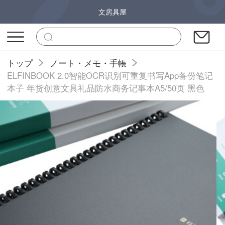
文房具屋
トップ
ノート・メモ・手帳
ELFINBOOK 2.0智能OCR识别可重复书写App备份笔记
本子 年货创意文具礼品防水商务记事本A5/50页 黑色