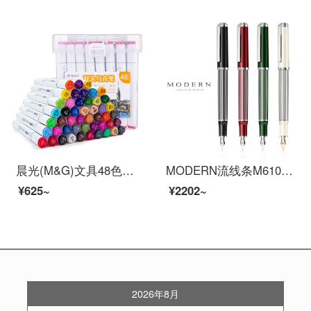
晨光(M&G)文具48色快干双头马克笔 纤维头学生重点标记记号笔 涂鸦笔绘画笔 48支/盒APMV0903
MODERN流线条M6100钢笔学生专用练字书法签字笔文艺复古男女生礼物送礼高档钢笔礼盒套装定制刻字 夜煞黑笔+笔盒+墨水 0.7mm
¥625~
¥2202~
2026年8月