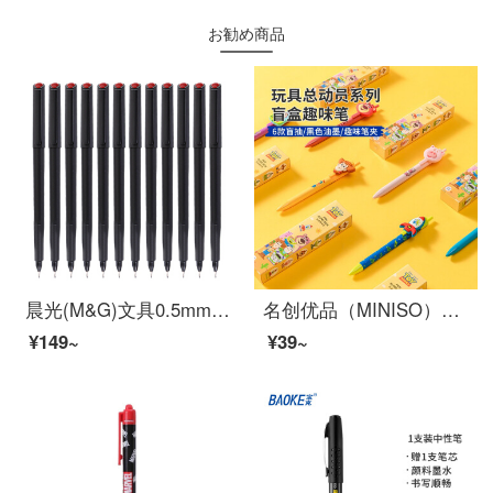
お勧め商品
晨光(M&G)文具0.5mm黑色碳素笔 纤维头会议笔 勾线笔 办公会议记录签字笔 水笔 12支/盒MG2180
名创优品（MINISO）玩具总动员系列盲盒趣味笔0.5mm（黑色）（混） 盲盒混发
¥149~
¥39~