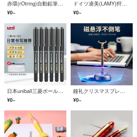
赤環(rOtring)自動鉛筆専門図形描画工具金属筆身帝釈青0.5 mm 600シリーズ匠心礼箱装
ドイツ凌美(LAMY)狩猟者シリーズ宝珠筆マカロン三色サインペン企業事務会議筆個人カスタマイズ刻字贈り物マカロンミント柚
¥0~
¥0~
日本uniball三菱ボールペンUB-150直液式ボールペンサインペン0.5 mm大容量水性ペン0.38黒色学生用ペン0.38黒色6本-日常书写推荐
鐘礼クリスマスプレゼント磁気サスペンションペン自立ペン金属置物夫男性ボーイフレンドリーダー取引先ビジネスクール潮科学技術高級感実用プレゼントアイデア誕生日プレゼント磁気サスペンションペン【クラシックエレガントギフトボックス包装】
¥0~
¥0~