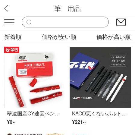
筆 用品
文房具屋
新着順
価格が安い順
価格が高い順
翠遠国産CY達因ペンコロナペン張力試験計表面張力試験ペン18-72 61-72備考具体型番
KACO悪くないボルトペンセット押しペン0.5 mm黒署名ブラシ問題試験専用水筆K 6/K 1028/K 1015/K 5/K 1003/K 7/K 1032各1本
¥0~
¥221~