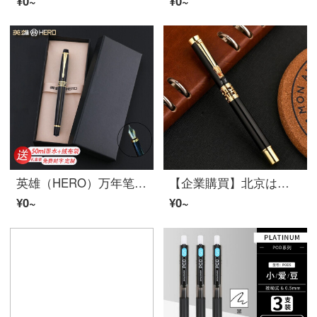
¥0~
¥0~
英雄（HERO）万年笔学生万年笔大人ビジネスオフィス用精致礼箱セットギフトトレーナー無料彫刻会社企業カスタムプレゼント黒0.5 mm
【企業購買】北京は蛇口宝珠筆のサイン入りペンで、ビジネス用の太い0.5メタルペンで、企業がカスタマイズして50本注文することをサポートします。
¥0~
¥0~