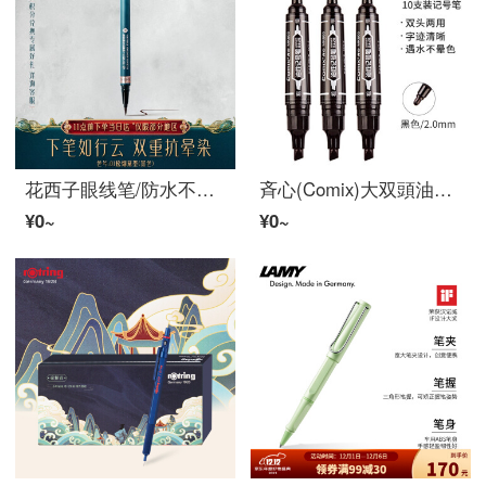
花西子眼线笔/防水不晕染长久伪素颜初心者内胶网红眼线液笔-01松烟黛墨(黒)
斉心(Comix)大双頭油性記号ペン筆記工具10本黒MK 803
¥0~
¥0~