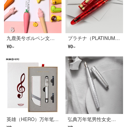
九鹿美兮ボルペン文房具减圧笔解压笔可爱い学生学习用品漫画创意ランダムデザイン【一本】0.5 mm
プラチナ（PLATINUM）3776万年笔世纪富士旬景シリーズ限定ペンPNB-3600 SK男性女性ギフトボックス锦秋14 K赤M尖0.5 mm中字
¥0~
¥0~
英雄（HERO）万年笔音符短棒万年笔礼装箱セットねじ山笔帽女史精致ポケットペン可爱い小仙女学生習字書道無料印字フェスティバルプレゼント白くて明るい月
弘典万年笔男性女史高級精緻な習字学生専用インク硬筆書道ギフトボックスセットギフト旗艦店カスタム印字ビジネス女子学生小仙女流星白（単筆装）EF 0.4 mm