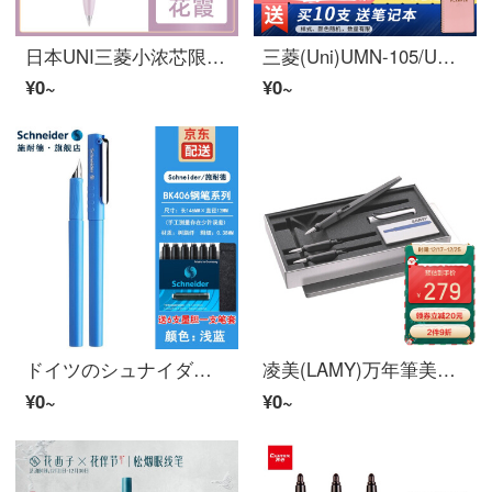
日本UNI三菱小浓芯限定款按动波尔班替芯考试写UMN-SF-38/05升级版カラー水笔黒笔0.5 mm花霞·黒芯0.38 mm
三菱(Uni)UMN-105/UB-150ボールペン/ボールペン/蛍光ペンセットビジネス学習会議仕事専用ペン万事順調セット10セット
¥0~
¥0~
ドイツのシュナイダーBK 406レトロ万年筆男女学生用習字ペンサインペンインクペン特細EF先【トルコブルーEF先】
凌美(LAMY)万年筆美工筆墨水筆JOY喜悦シリーズ銀帽黒棒美工絵画筆箱
¥0~
¥0~