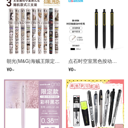
朝光(M&G)海贼王限定BORN 0.5 mm直液式跑珠笔黑色航海王限定サインペン学生用大容量水笔3倍速乾笔指名手配令/黑色/3本(ランダム人物)41801
点石时空室黑色按动波尔班0.5 mm速乾顺滑宇宙船笔サイン笔オフィス学生试験用静音大学院受験専用インクDS-0154黒杆3本
¥0~
¥0~