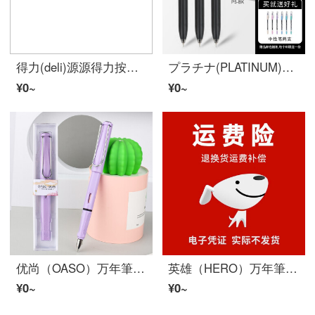
得力(deli)源源得力按动ボールペン签字笔 学生办公笔 0.5mm子弹头 12支/盒黑色 S88-Y
プラチナ(PLATINUM)小愛豆0.5 mmピントボブカラーペン学生試験専用ペン多色オプションでサインペンを押して快適にペンを握る黒【3本入り】
¥0~
¥0~
优尚（OASO）万年筆毕加索旗下出品S007正姿练字笔铱金EF尖商务办公书写签字笔万年筆树脂笔身马卡龙紫
英雄（HERO）万年筆学生礼盒套装男女士高档精致莫兰迪撞色系书写练字笔刻字定制节日礼物国庆节礼品 运费险{赠品，单拍不发货｝
¥0~
¥0~