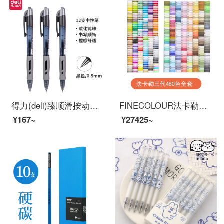
得力(deli)臻顺滑按动中性笔签字笔 办公用品 0.5mm子弹头 12支/盒S08黑
FINECOLOUR法卡勒服装设计绘画套装32/48/60/72色1代2代3代软头设计专业绘画笔 三代全套480色
¥167~
¥27425~