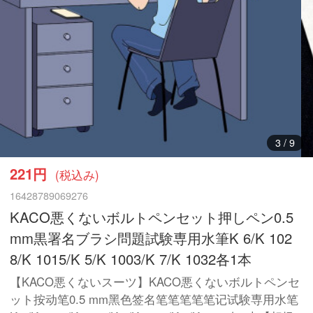
3
/
9
221円
(税込み)
16428789069276
KACO悪くないボルトペンセット押しペン0.5
mm黒署名ブラシ問題試験専用水筆K 6/K 102
8/K 1015/K 5/K 1003/K 7/K 1032各1本
【KACO悪くないスーツ】KACO悪くないボルトペンセ
ット按动笔0.5 mm黑色签名笔笔笔笔笔记试験専用水笔