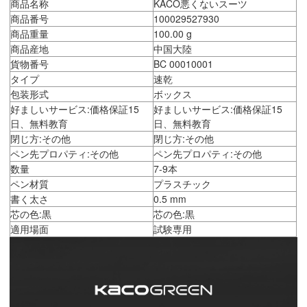
商品名称
KACO悪くないスーツ
商品番号
100029527930
商品重量
100.00 g
商品産地
中国大陸
貨物番号
BC 00010001
タイプ
速乾
包装形式
ボックス
好ましいサービス:価格保証15
好ましいサービス:価格保証15
日、無料教育
日、無料教育
閉じ方:その他
閉じ方:その他
ペン先プロパティ:その他
ペン先プロパティ:その他
数量
7-9本
ペン材質
プラスチック
書く太さ
0.5 mm
芯の色:黒
芯の色:黒
適用場面
試験専用