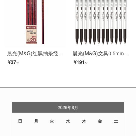
晨光(M&G)红黑抽条经典六角木杆铅笔考试绘图铅笔2B黑色 10支/盒 红黑抽条 10支 AWP30804
晨光(M&G)文具0.5mm黑色中性笔 全针管签字笔 水笔 12支/盒GP1390
¥37~
¥191~
2026年8月
日
月
火
水
木
金
土