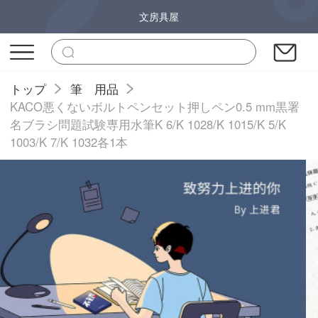
文房具屋
トップ
筆 用品
KACO悪くないボルトペンセット押しペン0.5 mm黒署
名ブラシ問題試験専用水筆K 6/K 1028/K 1015/K 5/K
1003/K 7/K 1032各1本