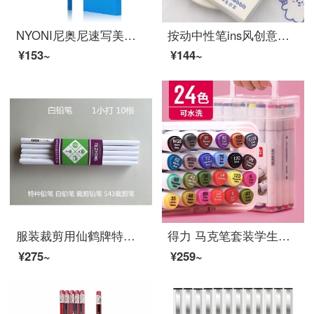
NYONI尼奥尼速写美术生专用素描笔碳笔软中硬绘画笔特软性铅笔画工具专业画笔绿杆画画铅笔 硬炭（10支装）
按动中性笔ins风创意可爱卡通少女心水笔按动笔高颜值学生用考试黑色签字按动笔芯0.5mm按压式子弹头 6支装/奶油兔日常(简约款)
¥153~
¥144~
服装裁剪用仙鹤牌特种铅笔 裁剪笔 白蜡笔 制衣硬心软心笔 10支价格545硬心
得力 马克笔套装学生水彩笔48色手绘美术设计 双头油性记号笔80色动漫绘画笔 可水洗马克笔24色
¥275~
¥259~