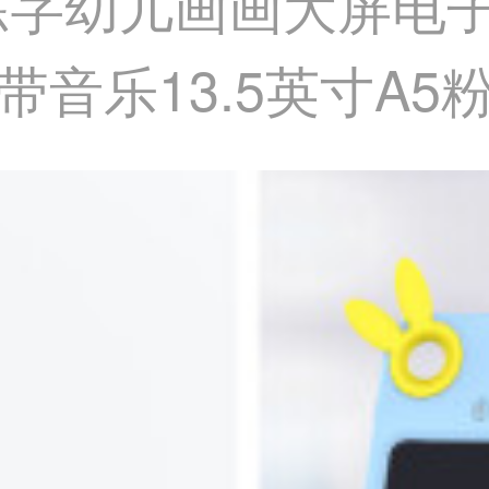
练字幼儿画画大屏电
音乐13.5英寸A5