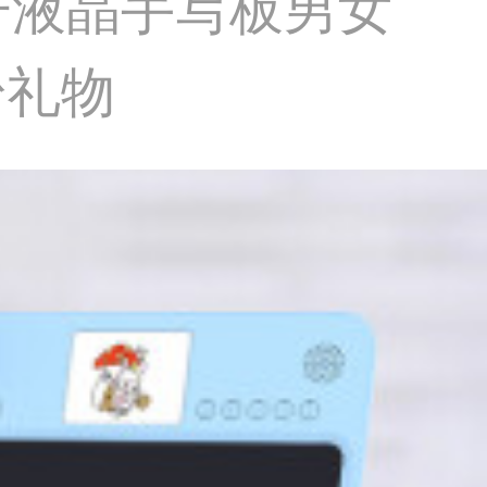
子液晶手写板男女
粉礼物