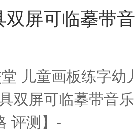
双屏可临摹带音乐
校堂 儿童画板练字幼
双屏可临摹带音乐13
格 评测】-