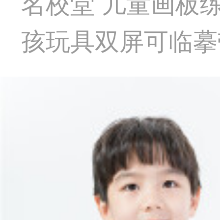
名校堂 儿童画板
孩玩具双屏可临摹带