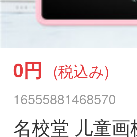
0円
(税込み)
16555881468570
名校堂 儿童