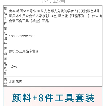
アイテム説明
商
鲁本斯 固体水彩朱肉 珠光色粼光分装初学者入门便捷肤色水彩
品
画美术生用全套艺术家水彩 24色-星空蓝【璀璨系列二】 仅朱肉
名
套装不含工具【单盒】正品
称
商
品
10053629927036
编
号
店
颜竣办公用品专营店
铺
商
品
1.0kg
毛
重
类
水彩朱肉
型