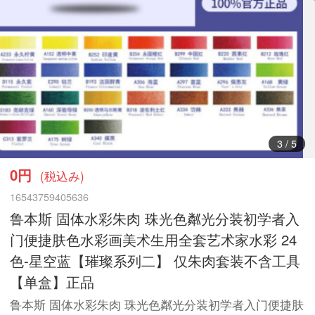
4
/
5
0円
(税込み)
16543759405636
鲁本斯 固体水彩朱肉 珠光色粼光分装初学者入
门便捷肤色水彩画美术生用全套艺术家水彩 24
色-星空蓝【璀璨系列二】 仅朱肉套装不含工具
【单盒】正品
鲁本斯 固体水彩朱肉 珠光色粼光分装初学者入门便捷肤