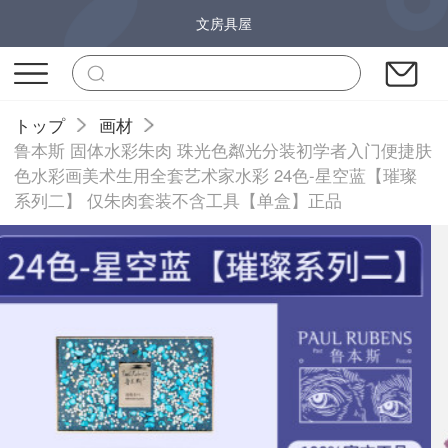
文房具屋
トップ
画材
鲁本斯 固体水彩朱肉 珠光色粼光分装初学者入门便捷肤
色水彩画美术生用全套艺术家水彩 24色-星空蓝【璀璨
系列二】 仅朱肉套装不含工具【单盒】正品