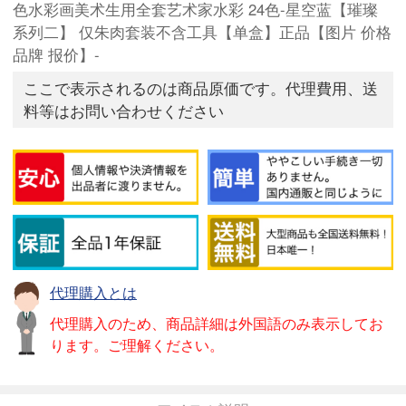
色水彩画美术生用全套艺术家水彩 24色-星空蓝【璀璨
系列二】 仅朱肉套装不含工具【单盒】正品【图片 价格
品牌 报价】-
ここで表示されるのは商品原価です。代理費用、送
料等はお問い合わせください
代理購入とは
代理購入のため、商品詳細は外国語のみ表示してお
ります。ご理解ください。