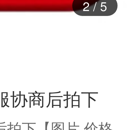
2
/
5
服协商后拍下
后拍下【图片 价格