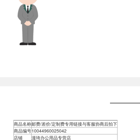
商品名称
邮费/差价/定制费专用链接与客服协商后拍下
商品编号
10044960025042
店铺
漫琦办公用品专营店