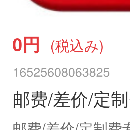
0円
(税込み)
16525608063825
邮费/差价/定
邮费/差价/定制