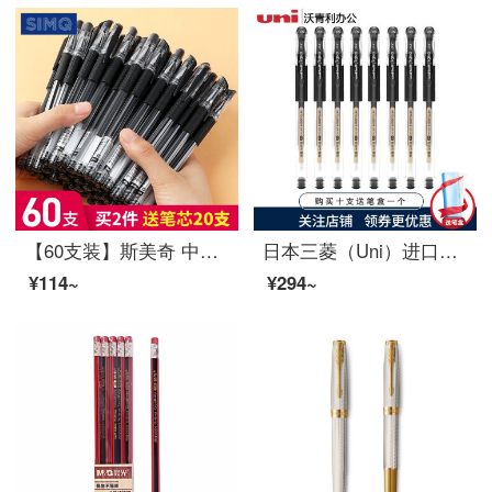
【60支装】斯美奇 中性笔批发办公文具用品碳素水笔芯水笔学生签字笔 0.5mm 黑色60只一盒装
日本三菱（Uni）进口中性笔走珠水笔财务用笔签字水笔0.5耐水性学生用考试书写防水黑色水笔UM151 黑色 5支装
¥114~
¥294~