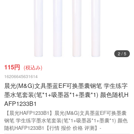
3
/
5
115円
(税込み)
16206645631614
晨光(M&G)文具墨蓝EF可换墨囊钢笔 学生练字
墨水笔套装(笔*1+吸墨器*1+墨囊*1) 颜色随机H
AFP1233B1
【晨光HAFP1233B1】晨光(M&G)文具墨蓝EF可换墨囊
钢笔 学生练字墨水笔套装(笔*1+吸墨器*1+墨囊*1) 颜色
随机HAFP1233B1【行情 报价 价格 评测】-