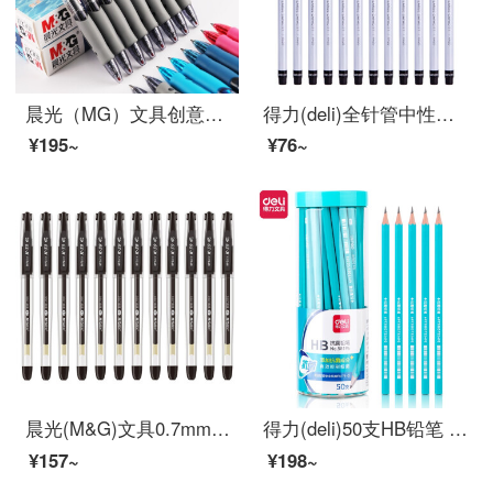
晨光（MG）文具创意者系列按动子弹头中性笔签字笔水笔 GP1008 GP1008黑色12支
得力(deli)全针管中性笔 0.5mm大容量 一次性水笔签字笔 黑色12支/盒
¥195~
¥76~
晨光(M&G)文具0.7mm黑色中性笔 经典子弹头签字笔 办公水笔 12支/盒K39
得力(deli)50支HB铅笔 儿童六角杆抑菌铅笔 学生书写绘图素描铅笔 58195
¥157~
¥198~