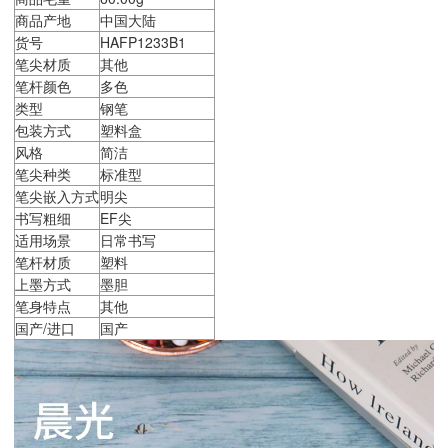
商品产地
中国大陆
货号
HAFP1233B1
笔尖材质
其他
笔杆颜色
多色
类型
钢笔
包装方式
塑料盒
风格
简洁
笔尖种类
标准型
笔尖嵌入方式
明尖
书写粗细
EF尖
适用场景
日常书写
笔杆材质
塑料
上墨方式
墨胆
笔身特点
其他
国产/进口
国产