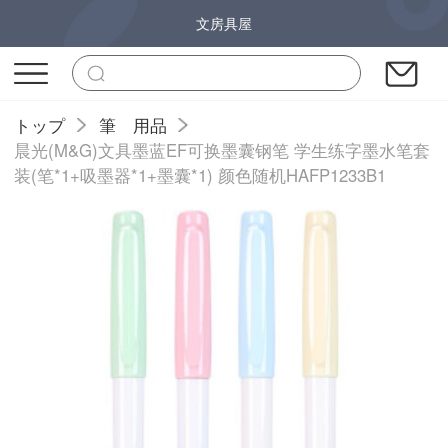
文房具屋
トップ
筆 用品
晨光(M&G)文具墨蓝EF可换墨囊钢笔 学生练字墨水笔套
装(笔*1+吸墨器*1+墨囊*1) 颜色随机HAFP1233B1