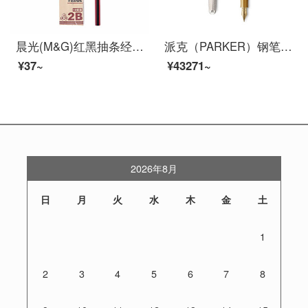
晨光(M&G)红黑抽条经典六角木杆铅笔考试绘图铅笔2B黑色 10支/盒 红黑抽条 10支 AWP30804
派克（PARKER）钢笔 卓尔系列致臻流年墨水笔
¥37~
¥43271~
2026年8月
日
月
火
水
木
金
土
1
2
3
4
5
6
7
8