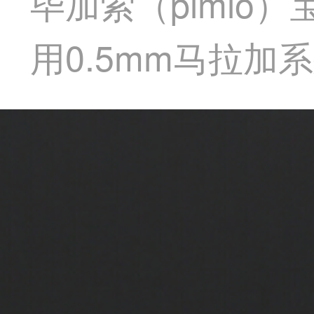
毕加索（pimi
用0.5mm马拉加系