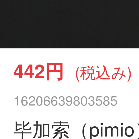
442円
(税込み)
16206639803585
毕加索（pim