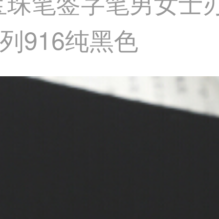
o）宝珠笔签字笔男女
列916纯黑色