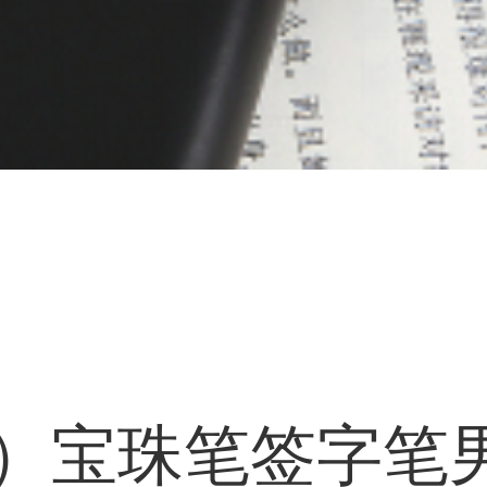
io）宝珠笔签字