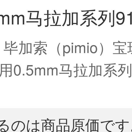
5mm马拉加系列9
6】毕加索（pimio
0.5mm马拉加系列
るのは商品原価です