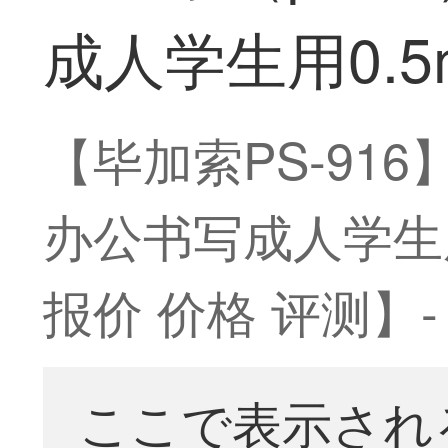
成人学生用0.
【毕加索PS-91
办公书写成人学生用
报价 价格 评测】-
ここで表示され