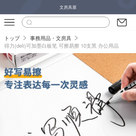
文房具屋
トップ
事務用品・文房具
得力(deli)可加墨白板笔 可擦易擦 10支黑 办公用品