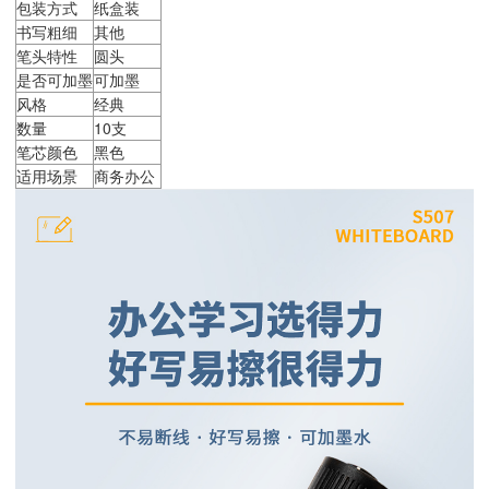
包装方式
纸盒装
书写粗细
其他
笔头特性
圆头
是否可加墨
可加墨
风格
经典
数量
10支
笔芯颜色
黑色
适用场景
商务办公