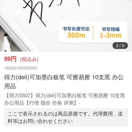
3
/
5
99円
(税込み)
16206740656580
得力(deli)可加墨白板笔 可擦易擦 10支黑 办公
用品
【得力S507】得力(deli)可加墨白板笔 可擦易擦 10支黑
办公用品【行情 报价 价格 评测】-
ここで表示されるのは商品原価です。代理費用、送
料等はお問い合わせください