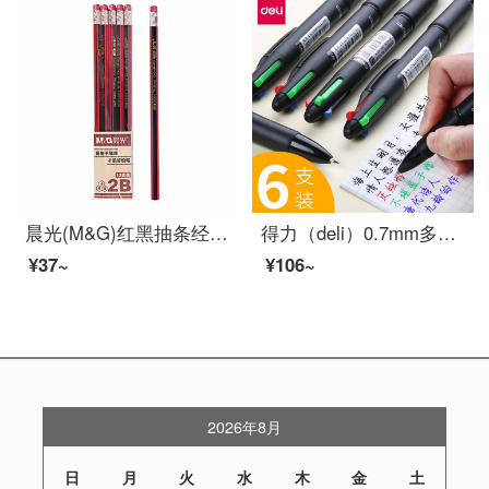
晨光(M&G)红黑抽条经典六角木杆铅笔考试绘图铅笔2B黑色 10支/盒 红黑抽条 10支 AWP30804
得力（deli）0.7mm多功能4色按动式圆珠笔 原子笔中油笔(黑红蓝绿) 33390/6支装
¥37~
¥106~
2026年8月
日
月
火
水
木
金
土