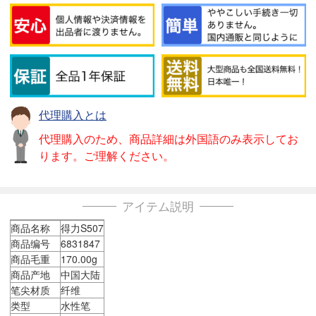
代理購入とは
代理購入のため、商品詳細は外国語のみ表示してお
ります。ご理解ください。
アイテム説明
商品名称
得力S507
商品编号
6831847
商品毛重
170.00g
商品产地
中国大陆
笔尖材质
纤维
类型
水性笔