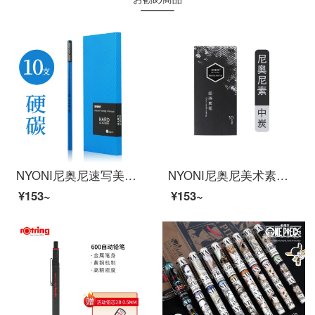
NYONI尼奥尼速写美术生专用素描笔碳笔软中硬绘画笔特软性铅笔画工具专业画笔绿杆画画铅笔 硬炭（10支装）
NYONI尼奥尼美术素描速写碳笔软中硬性绘画专用不易断芯专业绘画碳笔画画笔美术生专用考试用笔 尼奥尼碳笔抽屉盒（中）
¥153~
¥153~