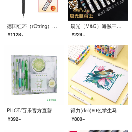
德国红环（rOtring）自动铅笔 600系列黑色0.5mm 全金属笔身专业绘图
晨光（M&G）海贼王限定中性笔0.5mm直液式走珠笔黑色航海王限量签字笔学生用大容量水笔3倍速干笔 通缉令/黑色/9支(整套人物)
¥1128~
¥229~
PILOT/百乐官方直营 夏日限定组合套装 中性笔摩磨擦水性笔铅笔套装 P500 V5 夏日物语套装
得力(deli)60色学生马克笔套装 双头速干儿童水彩笔双头绘画彩笔手绘漫画笔设计绘画记号笔 工具箱70801-60
¥392~
¥800~