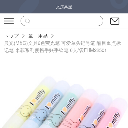
文房具屋
トップ
筆 用品
晨光(M&G)文具6色荧光笔 可爱单头记号笔 醒目重点标
记笔 米菲系列便携手账手绘笔 6支/袋FHM22501