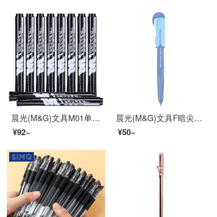
晨光(M&G)文具M01单头黑色记号笔 油性马克笔 物流笔标记大头笔 10支/盒APMY2204
晨光(M&G)文具F暗尖直液式钢笔 学生练字笔墨水笔 优握系列钢笔套装(钢笔*1+6支黑色墨囊) 蓝色笔杆HAFP0666
¥92~
¥50~