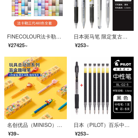
FINECOLOUR法卡勒服装设计绘画套装32/48/60/72色1代2代3代软头设计专业绘画笔 三代全套480色
日本斑马笔 限定复古色笔ins高颜值学生中性笔 0.5限定网红按动黑水笔芯考试刷题专用套装文具用品 精选推荐*5支装
¥27425~
¥253~
名创优品（MINISO）玩具总动员系列盲盒趣味笔0.5mm（黑色）（混） 盲盒混发
日本（PILOT）百乐中性笔G2啫喱笔按动0.5mm学生考试专用按压式水笔黑笔软胶笔握书写不易疲劳 1支黑笔+6支黑笔芯
¥39~
¥253~