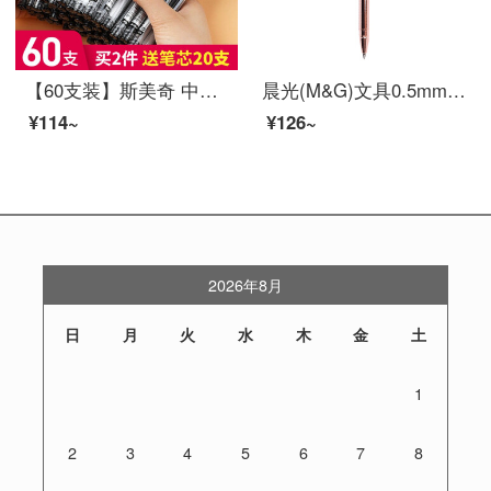
【60支装】斯美奇 中性笔批发办公文具用品碳素水笔芯水笔学生签字笔 0.5mm 黑色60只一盒装
晨光(M&G)文具0.5mm黑色中性笔 蝴蝶结款金属子弹头签字笔 玫瑰金水笔 单支装AGPW9503
¥114~
¥126~
2026年8月
日
月
火
水
木
金
土
1
2
3
4
5
6
7
8