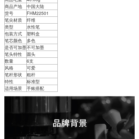
商品产地
中国大陆
货号
FHM22501
笔尖材质
纤维
类型
水性笔
包装方式
塑料盒
笔芯颜色
多色
是否可加墨
不可加墨
笔头特性
圆头
数量
6支
风格
可爱
笔杆形状
粗杆
特性
标准型
适用场景
手账搭配