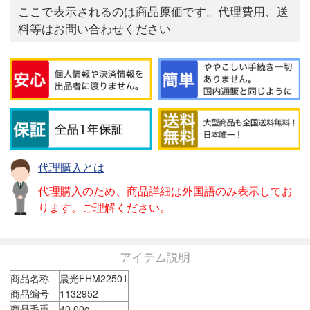
ここで表示されるのは商品原価です。代理費用、送
料等はお問い合わせください
代理購入とは
代理購入のため、商品詳細は外国語のみ表示してお
ります。ご理解ください。
アイテム説明
商品名称
晨光FHM22501
商品编号
1132952
商品毛重
40.00g