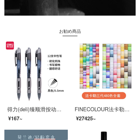
お勧め商品
得力(deli)臻顺滑按动中性笔签字笔 办公用品 0.5mm子弹头 12支/盒S08黑
FINECOLOUR法卡勒服装设计绘画套装32/48/60/72色1代2代3代软头设计专业绘画笔 三代全套480色
¥167~
¥27425~