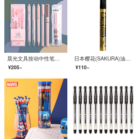
晨光文具按动中性笔莫兰迪色系0.5黑色学生用子弹头粉色系ins简约少女心水性笔0.35极细碳素水笔 10件套莫兰迪轻粉系P1493
日本樱花(SAKURA)油漆笔签字笔记号笔马克笔高光笔 笔幅2.0mm金色
¥205~
¥110~