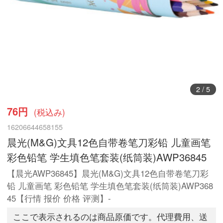
3
/
5
76円
(税込み)
16206644658155
晨光(M&G)文具12色自带卷笔刀彩铅 儿童画笔
彩色铅笔 学生填色笔套装(纸筒装)AWP36845
【晨光AWP36845】晨光(M&G)文具12色自带卷笔刀彩
铅 儿童画笔 彩色铅笔 学生填色笔套装(纸筒装)AWP368
45【行情 报价 价格 评测】-
ここで表示されるのは商品原価です。代理費用、送