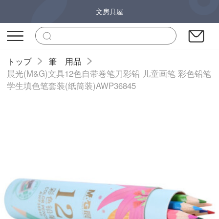
文房具屋
トップ
筆 用品
晨光(M&G)文具12色自带卷笔刀彩铅 儿童画笔 彩色铅笔
学生填色笔套装(纸筒装)AWP36845