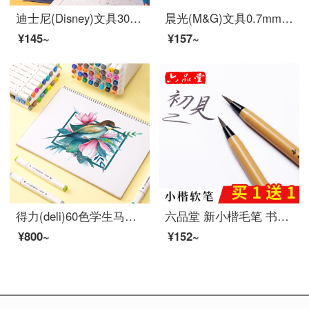
迪士尼(Disney)文具30支HB原木书写铅笔 小学生铅笔写字笔 儿童卡通铅笔 漫威系列E0046A
晨光(M&G)文具0.7mm黑色中性笔 经典子弹头签字笔 办公水笔 12支/盒K39
¥145~
¥157~
得力(deli)60色学生马克笔套装 双头速干儿童水彩笔双头绘画彩笔手绘漫画笔设计绘画记号笔 工具箱70801-60
六品堂 新小楷毛笔 书法抄经钢笔式软笔小号毛笔练字软头笔可加墨毛笔 成人特细水性书画小楷软头秀丽笔 软笔1支【买1含1、买2共4支再含填充墨水30g】
¥800~
¥152~