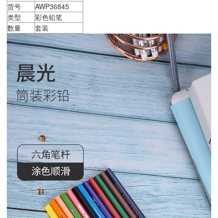
货号
AWP36845
类型
彩色铅笔
数量
套装