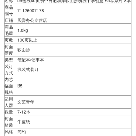
名称
b5缝线40页初中日记加厚软面抄横线中学创意 A5零系列-8本
商品
71126007178
编号
店铺
贝誉办公专营店
商品
1.0kg
毛重
页数
100页以上
封面
软面抄
硬度
类型
笔记本/记事本
装订
线装式装订
方式
内芯
幅面
B5
规格
适用
文艺青年
人群
数量
7-12本
封面
牛皮纸
材质
风格
简约