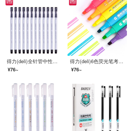
得力(deli)全针管中性笔 0.5mm大容量 一次性水笔签字笔 黑色12支/盒
得力(deli)6色荧光笔考试复习重点标记笔 手帐可用水性记号笔6支/盒33111
¥76~
¥76~