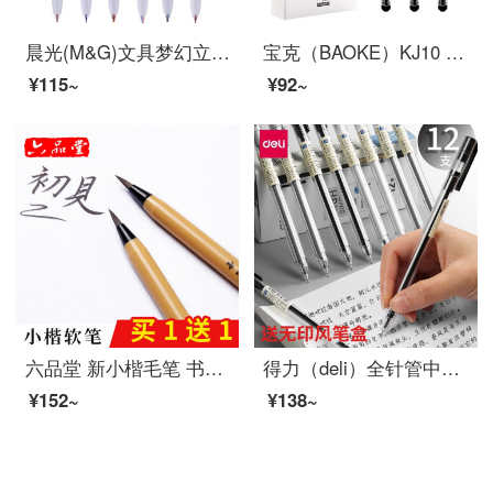
晨光(M&G)文具梦幻立体双线笔 奇幻系列手帐笔 学生荧光标记笔 单支双色双线笔 6支/盒ASPT0802
宝克（BAOKE）KJ10 抑菌全针管0.5mm大容量中性笔 一次性签字笔巨能写水笔 黑色 12支/盒
¥115~
¥92~
六品堂 新小楷毛笔 书法抄经钢笔式软笔小号毛笔练字软头笔可加墨毛笔 成人特细水性书画小楷软头秀丽笔 软笔1支【买1含1、买2共4支再含填充墨水30g】
得力（deli）全针管中性笔0.38mm 可爱签字笔学生用碳素水笔办公用品 黑色ins风中性笔 12支/盒
¥152~
¥138~