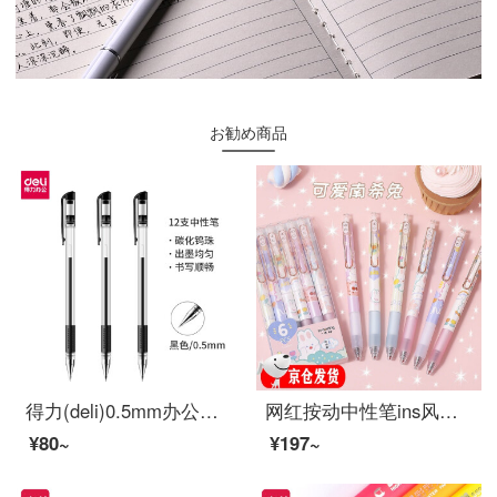
お勧め商品
得力(deli)0.5mm办公中性笔 水笔签字笔 12支/盒黑色34567
网红按动中性笔ins风按动笔可爱少女心学生高颜值笔男女生笔 南希兔【6支装】
¥80~
¥197~