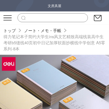
文房具屋
トップ
ノート・メモ・手帳
得力笔记本子简约大学生ins风文艺精致高端线装高中生
考研b5缝线40页初中日记加厚软面抄横线中学创意 A5零
系列-8本