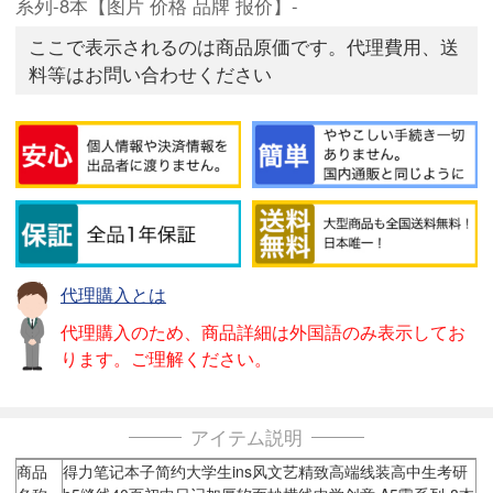
系列-8本【图片 价格 品牌 报价】-
ここで表示されるのは商品原価です。代理費用、送
料等はお問い合わせください
代理購入とは
代理購入のため、商品詳細は外国語のみ表示してお
ります。ご理解ください。
アイテム説明
商品
得力笔记本子简约大学生ins风文艺精致高端线装高中生考研