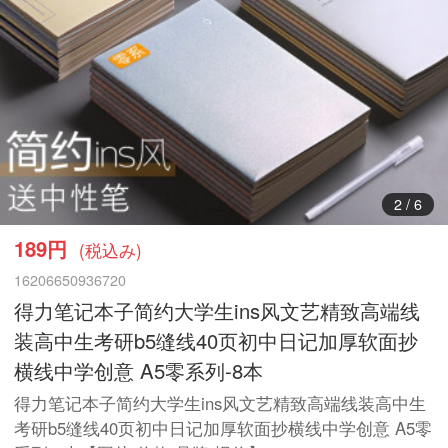
3
/
6
189円
(税込み)
16206650936720
得力笔记本子简约大学生ins风文艺精致高端线
装高中生考研b5缝线40页初中日记加厚软面抄
横线中学创意 A5零系列-8本
得力笔记本子简约大学生ins风文艺精致高端线装高中生
考研b5缝线40页初中日记加厚软面抄横线中学创意 A5零