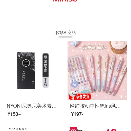
お勧め商品
NYONI尼奥尼美术素描速写碳笔软中硬性绘画专用不易断芯专业绘画碳笔画画笔美术生专用考试用笔 尼奥尼碳笔抽屉盒（中）
网红按动中性笔ins风按动笔可爱少女心学生高颜值笔男女生笔 南希兔【6支装】
¥153~
¥197~