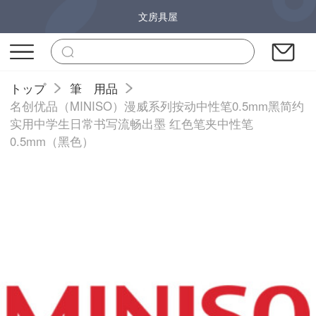
文房具屋
トップ
筆 用品
名创优品（MINISO）漫威系列按动中性笔0.5mm黑简约
实用中学生日常书写流畅出墨 红色笔夹中性笔
0.5mm（黑色）