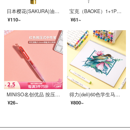
日本樱花(SAKURA)油漆笔签字笔记号笔马克笔高光笔 笔幅2.0mm金色
宝克（BAOKE）1+1PC1048 超大容量中性笔 签字笔 1.0mm 1支中性笔加1支笔芯
¥110~
¥61~
MINISO名创优品 按压式中性笔0.5mm日常书写记录办公签字写字笔头笔芯可替换 红色
得力(deli)60色学生马克笔套装 双头速干儿童水彩笔双头绘画彩笔手绘漫画笔设计绘画记号笔 工具箱70801-60
¥26~
¥800~