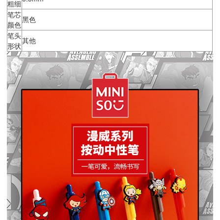
粗细
笔芯
黑色
颜色
笔头
其他
形状