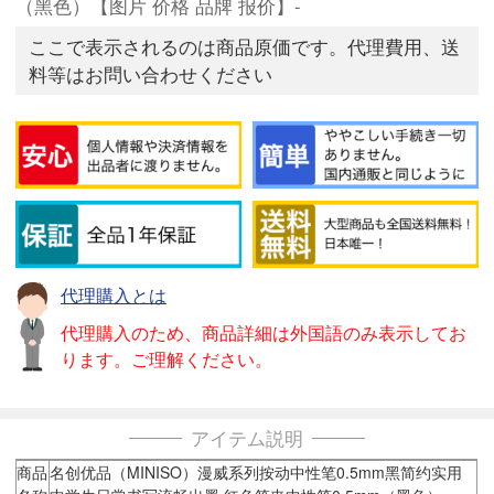
（黑色）【图片 价格 品牌 报价】-
ここで表示されるのは商品原価です。代理費用、送
料等はお問い合わせください
代理購入とは
代理購入のため、商品詳細は外国語のみ表示してお
ります。ご理解ください。
アイテム説明
商品
名创优品（MINISO）漫威系列按动中性笔0.5mm黑简约实用