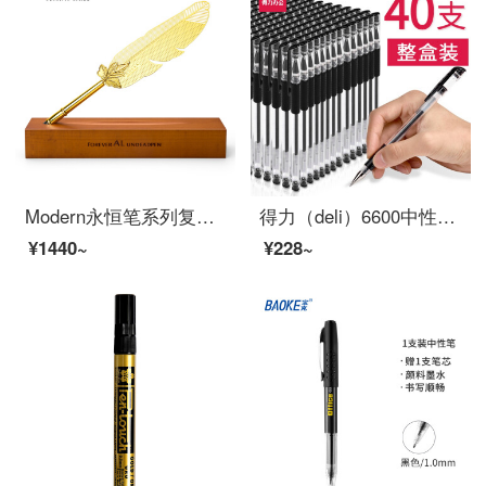
Modern永恒笔系列复古羽毛笔 不用墨水的钢笔 金属老不死笔 办公桌面掉件商务礼品笔 创意公司企业
得力（deli）6600中性笔水笔0.5mm黑红蓝签字笔书写顺滑大容量中性笔按动整盒批发 40支子弹头超值整盒装
¥1440~
¥228~