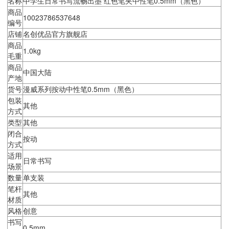
名称
中学生日常书写流畅出墨 红色笔夹中性笔0.5mm（黑色）
商品
10023786537648
编号
店铺
名创优品官方旗舰店
商品
1.0kg
毛重
商品
中国大陆
产地
货号
漫威系列按动中性笔0.5mm（黑色）
包装
其他
方式
类型
其他
闭合
按动
方式
适用
日常书写
场景
数量
单支装
笔杆
其他
材质
风格
创意
书写
0.5mm