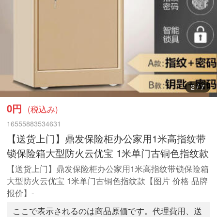
3
/
7
0円
(税込み)
16555883534631
【送货上门】鼎发保险柜办公家用1米高指纹带
锁保险箱大型防火云优宝 1米单门古铜色指纹款
【送货上门】鼎发保险柜办公家用1米高指纹带锁保险箱
大型防火云优宝 1米单门古铜色指纹款【图片 价格 品牌
报价】-
ここで表示されるのは商品原価です。代理費用、送