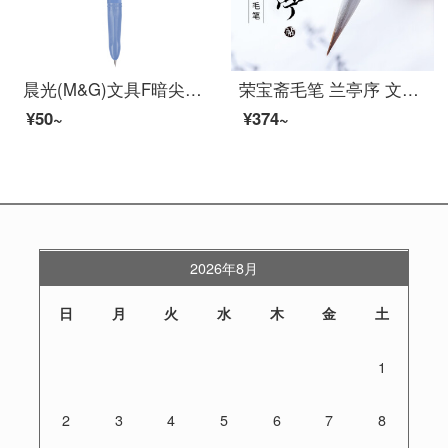
晨光(M&G)文具F暗尖直液式钢笔 学生练字笔墨水笔 优握系列钢笔套装(钢笔*1+6支黑色墨囊) 蓝色笔杆HAFP0666
荣宝斋毛笔 兰亭序 文房四宝书法创作品专业人士进阶级书法笔碑帖临摹行书楷书毛笔字帖单支兼毫毛笔 兰亭序小号（单支）
¥50~
¥374~
2026年8月
日
月
火
水
木
金
土
1
2
3
4
5
6
7
8