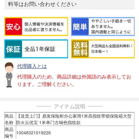
料等はお問い合わせください
代理購入とは
代理購入のため、商品詳細は外国語のみ表示してお
ります。ご理解ください。
アイテム説明
商品
【送货上门】鼎发保险柜办公家用1米高指纹带锁保险箱大型
名称
防火云优宝 1米单门古铜色指纹款
商品
10048321019226
编号