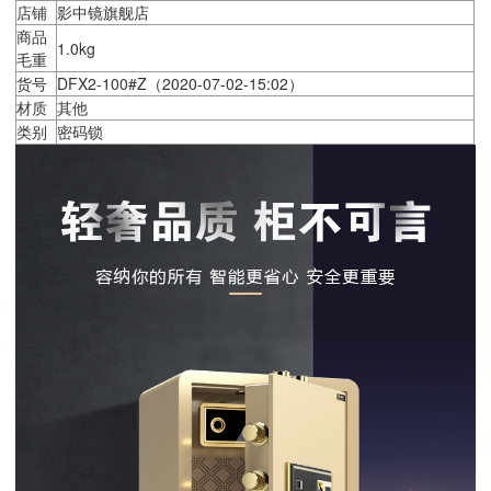
店铺
影中镜旗舰店
商品
1.0kg
毛重
货号
DFX2-100#Z（2020-07-02-15:02）
材质
其他
类别
密码锁