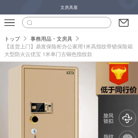
文房具屋
トップ
事務用品・文房具
【送货上门】鼎发保险柜办公家用1米高指纹带锁保险箱
大型防火云优宝 1米单门古铜色指纹款