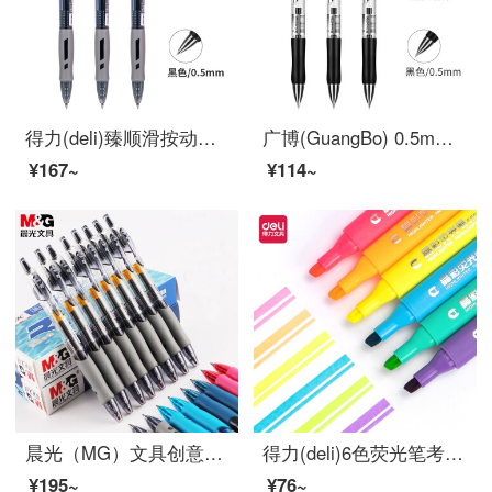
得力(deli)臻顺滑按动中性笔签字笔 办公用品 0.5mm子弹头 12支/盒S08黑
广博(GuangBo) 0.5mm 按动中性笔 办公签字笔 水笔 黑色12支装ZX9K35D
¥167~
¥114~
晨光（MG）文具创意者系列按动子弹头中性笔签字笔水笔 GP1008 GP1008黑色12支
得力(deli)6色荧光笔考试复习重点标记笔 手帐可用水性记号笔6支/盒33111
¥195~
¥76~