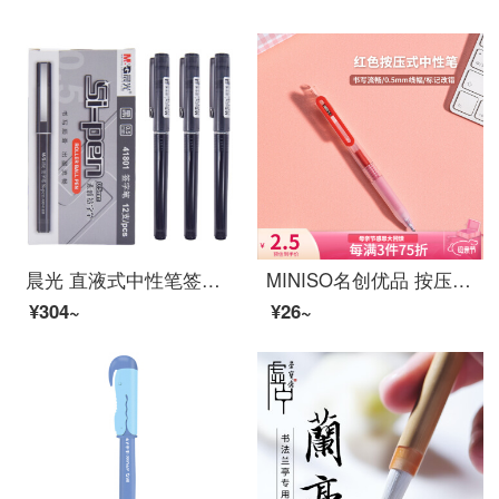
晨光 直液式中性笔签字笔全针管考试笔水性笔0.5mm走珠笔笔芯 12支黑色/素雅款 ARP41801 /
MINISO名创优品 按压式中性笔0.5mm日常书写记录办公签字写字笔头笔芯可替换 红色
¥304~
¥26~