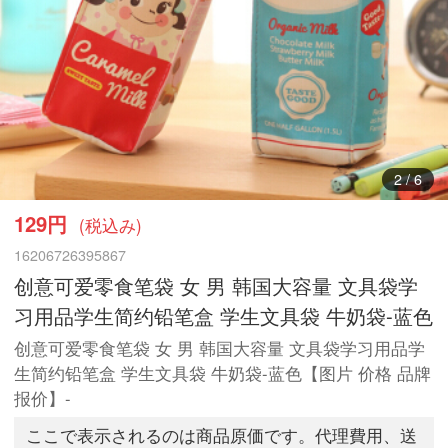
4
/
6
129円
(税込み)
16206726395867
创意可爱零食笔袋 女 男 韩国大容量 文具袋学
习用品学生简约铅笔盒 学生文具袋 牛奶袋-蓝色
创意可爱零食笔袋 女 男 韩国大容量 文具袋学习用品学
生简约铅笔盒 学生文具袋 牛奶袋-蓝色【图片 价格 品牌
报价】-
ここで表示されるのは商品原価です。代理費用、送