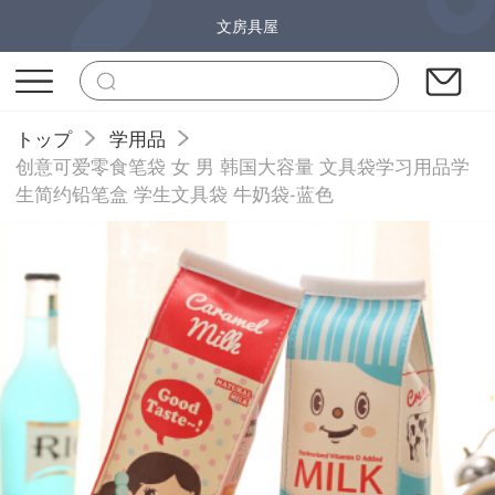
文房具屋
トップ
学用品
创意可爱零食笔袋 女 男 韩国大容量 文具袋学习用品学
生简约铅笔盒 学生文具袋 牛奶袋-蓝色