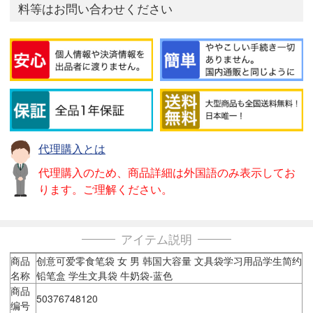
料等はお問い合わせください
代理購入とは
代理購入のため、商品詳細は外国語のみ表示してお
ります。ご理解ください。
アイテム説明
商品
创意可爱零食笔袋 女 男 韩国大容量 文具袋学习用品学生简约
名称
铅笔盒 学生文具袋 牛奶袋-蓝色
商品
50376748120
编号