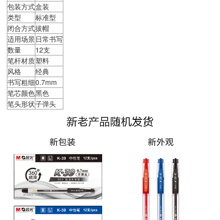
包装方式
盒装
类型
标准型
闭合方式
拔帽
适用场景
日常书写
数量
12支
笔杆材质
塑料
风格
经典
书写粗细
0.7mm
笔芯颜色
黑色
笔头形状
子弹头