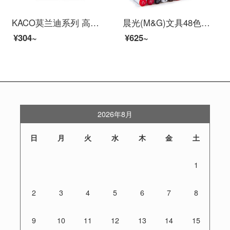
KACO莫兰迪系列 高级灰彩色标记笔书源学生简约用按动欧式彩芯多色套装中性笔 莫兰迪系列两盒装
晨光(M&G)文具48色快干双头马克笔 纤维头学生重点标记记号笔 涂鸦笔绘画笔 48支/盒APMV0903
¥304~
¥625~
2026年8月
日
月
火
水
木
金
土
1
2
3
4
5
6
7
8
9
10
11
12
13
14
15