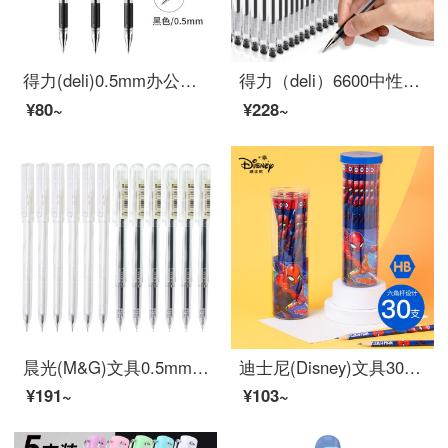
得力(deli)0.5mm办公中性笔 水笔签字笔 12支/盒黑色34567
得力（deli）6600中性笔水笔0.5mm黑红蓝签字笔书写顺滑大容量中性笔按动整盒批发 40支子弹头超值整盒装
¥80~
¥228~
晨光(M&G)文具0.5mm黑色中性笔 透明笔杆签字笔 本味系列水笔 12支/盒AGPB5902
迪士尼(Disney)文具30支HB原木书写铅笔 小学生书写铅笔写字笔 儿童卡通铅笔 漫威系列E0263A
¥191~
¥103~