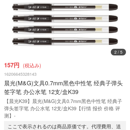
2
/
5
157円
(税込み)
16206645328143
晨光(M&G)文具0.7mm黑色中性笔 经典子弹头
签字笔 办公水笔 12支/盒K39
【晨光K39】晨光(M&G)文具0.7mm黑色中性笔 经典子
弹头签字笔 办公水笔 12支/盒K39【行情 报价 价格 评
测】-
ここで表示されるのは商品原価です。代理費用、送