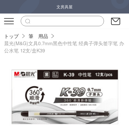
文房具屋
トップ
筆 用品
晨光(M&G)文具0.7mm黑色中性笔 经典子弹头签字笔 办
公水笔 12支/盒K39