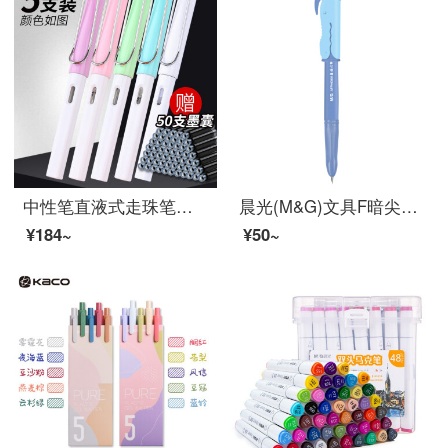
中性笔直液式走珠笔签字笔学生用少女心水性笔可替换笔墨囊高档个性创意时尚小清新商务会议笔刻字 5支装(1白+糖果彩4色各1支)
晨光(M&G)文具F暗尖直液式钢笔 学生练字笔墨水笔 优握系列钢笔套装(钢笔*1+6支黑色墨囊) 蓝色笔杆HAFP0666
¥184~
¥50~