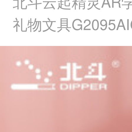
北斗云起精灵AR
礼物文具G2095A