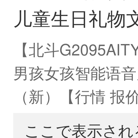
儿童生日礼物文
【北斗G2095A
男孩女孩智能语音儿
（新）【行情 报价
ここで表示され