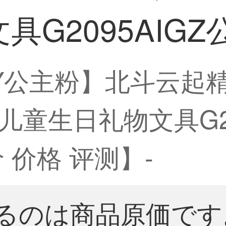
具G2095AIG
ITY公主粉】北斗云起
童生日礼物文具G20
 价格 评测】-
るのは商品原価です