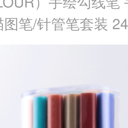
OLOUR）手绘勾线笔
描图笔/针管笔套装 2