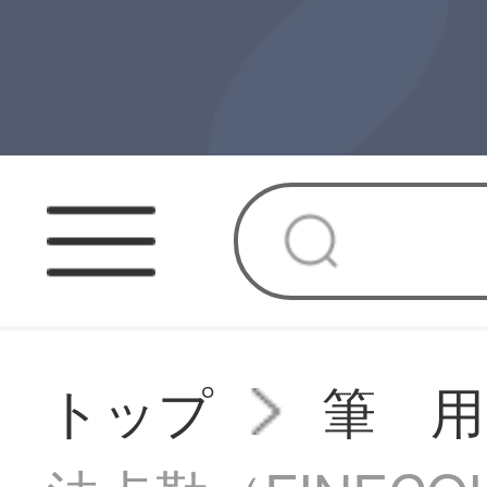
トップ
筆 用