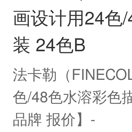
画设计用24色
装 24色B
法卡勒（FINEC
色/48色水溶彩色
品牌 报价】-