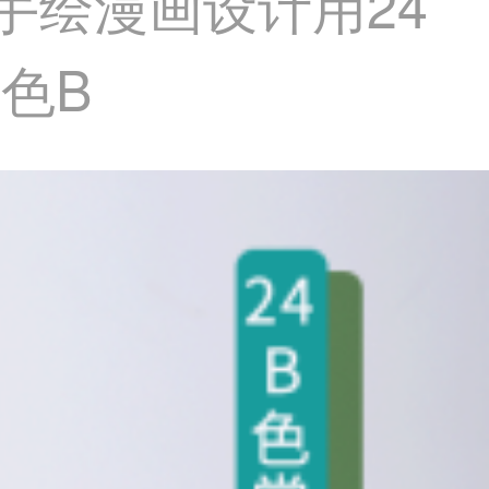
 手绘漫画设计用24
4色B