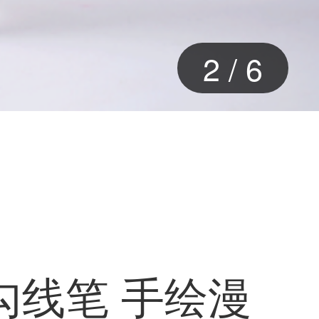
2
/
6
绘勾线笔 手绘漫