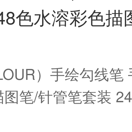
/48色水溶彩色描
OLOUR）手绘勾线笔
描图笔/针管笔套装 2