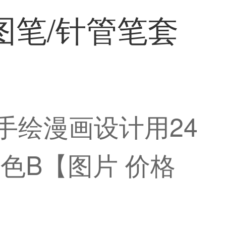
图笔/针管笔套
 手绘漫画设计用24
4色B【图片 价格