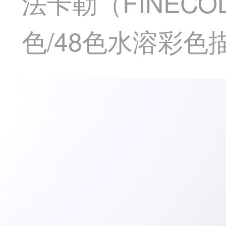
法卡勒（FINEC
色/48色水溶彩色