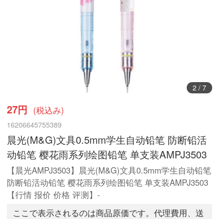
3
/
7
27円
(税込み)
16206645755389
晨光(M&G)文具0.5mm学生自动铅笔 防断铅活
动铅笔 樱花雨系列绘图铅笔 单支装AMPJ3503
【晨光AMPJ3503】晨光(M&G)文具0.5mm学生自动铅笔
防断铅活动铅笔 樱花雨系列绘图铅笔 单支装AMPJ3503
【行情 报价 价格 评测】-
ここで表示されるのは商品原価です。代理費用、送