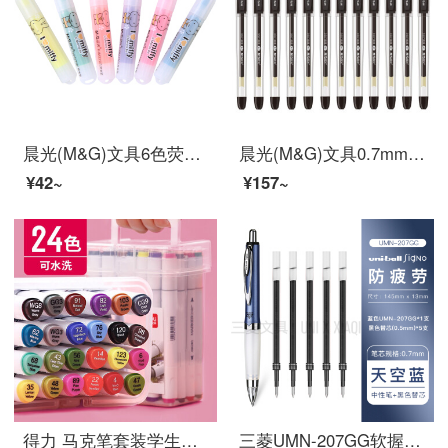
晨光(M&G)文具6色荧光笔 可爱单头记号笔 醒目重点标记笔 米菲系列便携手账手绘笔 6支/袋FHM22501
晨光(M&G)文具0.7mm黑色中性笔 经典子弹头签字笔 办公水笔 12支/盒K39
¥42~
¥157~
得力 马克笔套装学生水彩笔48色手绘美术设计 双头油性记号笔80色动漫绘画笔 可水洗马克笔24色
三菱UMN-207GG软握中性笔按动式UNI礼品笔签字笔0.7mm 蓝色+0.5黑笔芯(UMR-85N)*5支