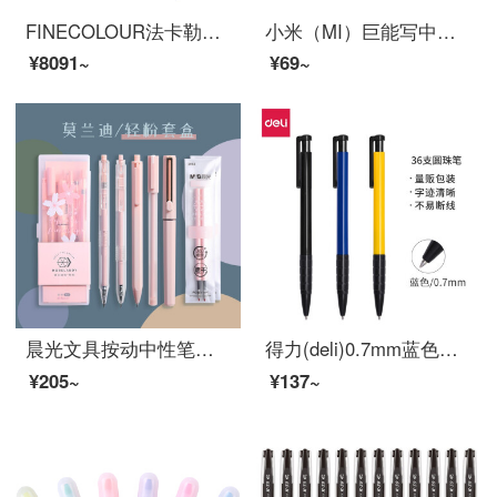
FINECOLOUR法卡勒马克笔软头一代二代三代四代平面绘画动漫标准手绘设计120色240色套装 一代全套240色亚克力笔盒装
小米（MI）巨能写中性笔 10支装 红色 0.5mm 商务办公学生中性笔会议笔 小米巨能写中性笔-黑色
¥8091~
¥69~
晨光文具按动中性笔莫兰迪色系0.5黑色学生用子弹头粉色系ins简约少女心水性笔0.35极细碳素水笔 10件套莫兰迪轻粉系P1493
得力(deli)0.7mm蓝色按动圆珠笔中油笔 软胶握手原子笔36支/盒 办公用品
¥205~
¥137~