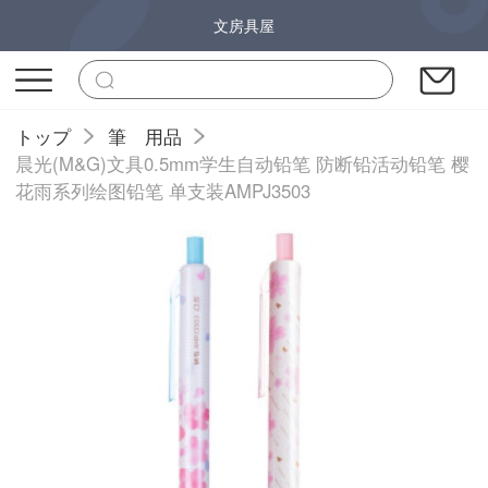
文房具屋
トップ
筆 用品
晨光(M&G)文具0.5mm学生自动铅笔 防断铅活动铅笔 樱
花雨系列绘图铅笔 单支装AMPJ3503