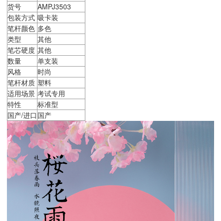
货号
AMPJ3503
包装方式
吸卡装
笔杆颜色
多色
类型
其他
笔芯硬度
其他
数量
单支装
风格
时尚
笔杆材质
塑料
适用场景
考试专用
特性
标准型
国产/进口
国产