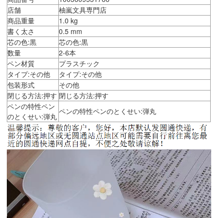
店舗
柚嵐文具専門店
商品重量
1.0 kg
書く太さ
0.5 mm
芯の色:黒
芯の色:黒
数量
2-6本
ペン材質
プラスチック
タイプ:その他
タイプ:その他
包装形式
その他
閉じる方法:押す
閉じる方法:押す
ペンの特性ペン
ペンの特性ペンのとくせい:弾丸
のとくせい:弾丸