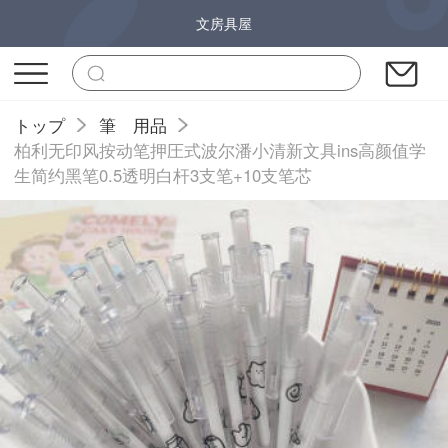
文房具屋
トップ
筆 用品
柏利无印风按动笔押圧式波尔潘小清新文具ins高颜值学
生简约黑笔0.5透明白杆3支笔+10支笔芯