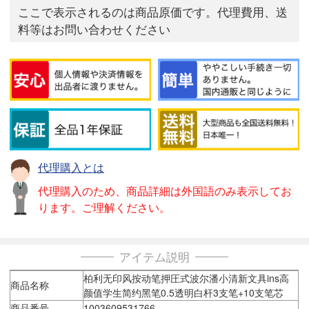
ここで表示されるのは商品原価です。代理費用、送
料等はお問い合わせください
代理購入とは
代理購入のため、商品詳細は外国語のみ表示してお
ります。ご理解ください。
アイテム説明
柏利无印风按动笔押圧式波尔潘小清新文具ins高
商品名称
颜值学生简约黑笔0.5透明白杆3支笔+10支笔芯
商品番号
1003609531766