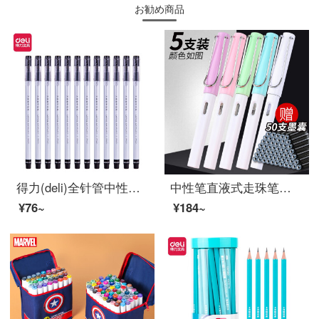
お勧め商品
得力(deli)全针管中性笔 0.5mm大容量 一次性水笔签字笔 黑色12支/盒
中性笔直液式走珠笔签字笔学生用少女心水性笔可替换笔墨囊高档个性创意时尚小清新商务会议笔刻字 5支装(1白+糖果彩4色各1支)
¥76~
¥184~