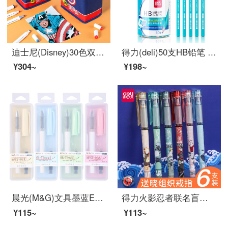
迪士尼(Disney)30色双头马克笔 小学生儿童美术专用绘画笔 专业设计美术彩笔酒精油性记号笔 漫威系列 E0080A
得力(deli)50支HB铅笔 儿童六角杆抑菌铅笔 学生书写绘图素描铅笔 58195
¥304~
¥198~
晨光(M&G)文具墨蓝EF可换墨囊钢笔 学生练字墨水笔套装(笔*1+吸墨器*1+墨囊*1) 颜色随机HAFP1233B1
得力火影忍者联名盲盒中性笔全针管黑色水笔签字笔0.5mm学生办公高颜值ins速干 【火影忍者】盲盒笔4支装
¥115~
¥113~