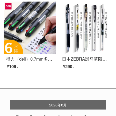
得力（deli）0.7mm多功能4色按动式圆珠笔 原子笔中油笔(黑红蓝绿) 33390/6支装
日本ZEBRA斑马笔限定JJ15按动中性笔JJ77速干笔芯学生考试用黑色水笔套装0.5mm签字笔 学霸套装A【送笔袋】
¥106~
¥290~
2026年8月