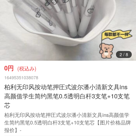
3
/
8
0円
(税込み)
16495351038078
柏利无印风按动笔押圧式波尔潘小清新文具ins
高颜值学生简约黑笔0.5透明白杆3支笔+10支笔
芯
柏利无印风按动笔押圧式波尔潘小清新文具ins高颜值学
生简约黑笔0.5透明白杆3支笔+10支笔芯【图片价格品牌
报价】-