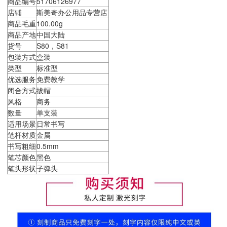
商品编号
51706126977
店铺
斯美奇办公用品专营店
商品毛重
100.00g
商品产地
中国大陆
货号
S80，S81
包装方式
盒装
类型
标准型
优选服务
免费教学
闭合方式
拔帽
风格
商务
数量
单支装
适用场景
日常书写
笔杆材质
金属
书写粗细
0.5mm
笔芯颜色
黑色
笔头形状
子弹头