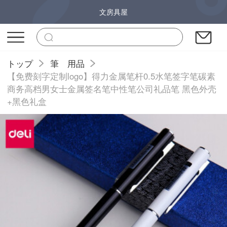
文房具屋
トップ
筆 用品
【免费刻字定制logo】得力金属笔杆0.5水笔签字笔碳素
商务高档男女士金属签名笔中性笔公司礼品笔 黑色外壳
+黑色礼盒