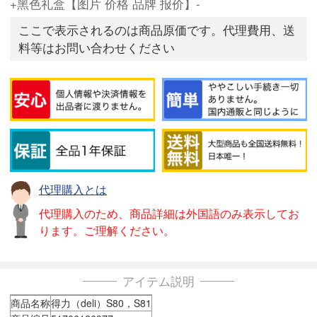
+黑色礼盒【图片 价格 品牌 报价】-
ここで表示されるのは商品原価です。代理費用、送
料等はお問い合わせください
代理購入とは
代理購入のため、商品詳細は外国語のみ表示してお
ります。ご理解ください。
アイテム説明
商品名称
得力（deli）S80，S81