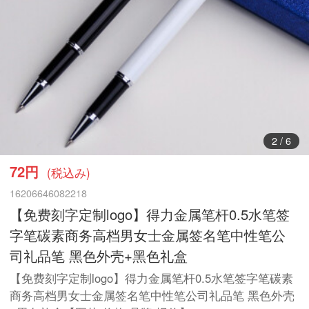
2
/
6
72円
(税込み)
16206646082218
【免费刻字定制logo】得力金属笔杆0.5水笔签
字笔碳素商务高档男女士金属签名笔中性笔公
司礼品笔 黑色外壳+黑色礼盒
【免费刻字定制logo】得力金属笔杆0.5水笔签字笔碳素
商务高档男女士金属签名笔中性笔公司礼品笔 黑色外壳