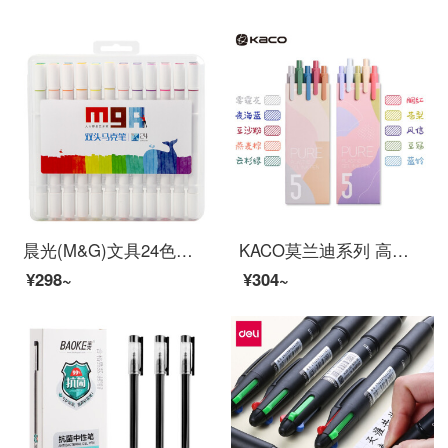
晨光(M&G)文具24色细杆马克笔 学生重点标记记号笔 MGARTS系列儿童涂鸦绘画笔 24支/盒ZPMV0702
KACO莫兰迪系列 高级灰彩色标记笔书源学生简约用按动欧式彩芯多色套装中性笔 莫兰迪系列两盒装
¥298~
¥304~