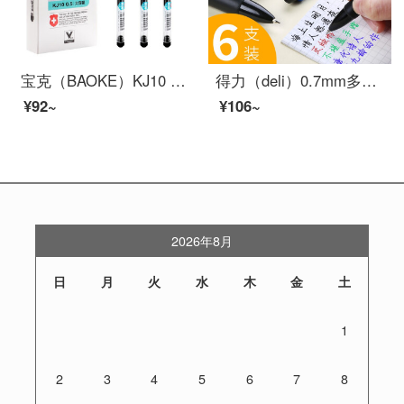
宝克（BAOKE）KJ10 抑菌全针管0.5mm大容量中性笔 一次性签字笔巨能写水笔 黑色 12支/盒
得力（deli）0.7mm多功能4色按动式圆珠笔 原子笔中油笔(黑红蓝绿) 33390/6支装
¥92~
¥106~
2026年8月
日
月
火
水
木
金
土
1
2
3
4
5
6
7
8