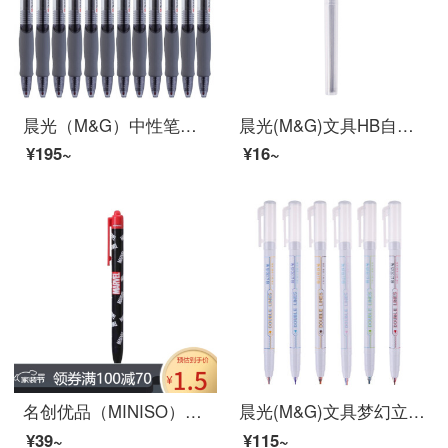
晨光（M&G）中性笔按动子弹头0.5mm 签字笔水笔 学习文具 办公用品 GP1008 黑色1盒12支装
晨光(M&G)文具HB自动铅笔替芯 0.5mm树脂铅芯 学生考试绘图铅笔芯 120mm*20根/盒ASL22601
¥195~
¥16~
名创优品（MINISO）漫威系列按动中性笔0.5mm黑简约实用中学生日常书写流畅出墨 红色笔夹中性笔0.5mm（黑色）
晨光(M&G)文具梦幻立体双线笔 奇幻系列手帐笔 学生荧光标记笔 单支双色双线笔 6支/盒ASPT0802
¥39~
¥115~