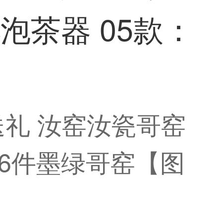
茶器 05款：
礼 汝窑汝瓷哥窑
16件墨绿哥窑【图