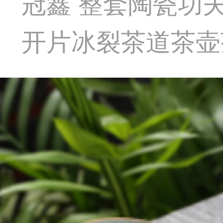
冠鑫 整套陶瓷功
开片冰裂茶道茶壶