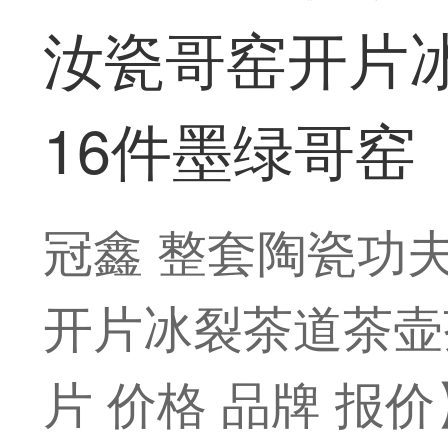
汝瓷哥窑开片冰
16件墨绿哥窑
冠鑫 整套陶瓷功
开片冰裂茶道茶壶
片 价格 品牌 报价