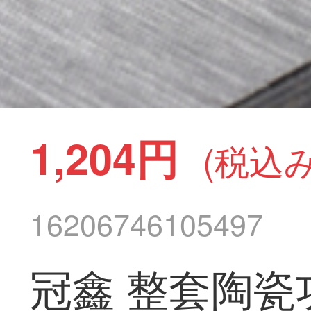
1,204円
(税込み
16206746105497
冠鑫 整套陶瓷