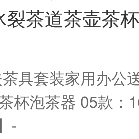
裂茶道茶壶茶杯泡
夫茶具套装家用办公送
茶杯泡茶器 05款：
】-