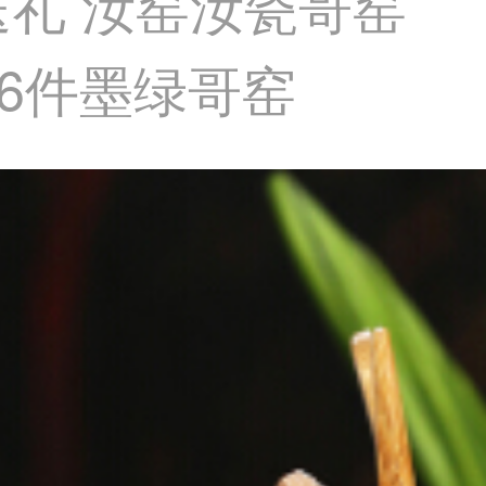
礼 汝窑汝瓷哥窑
16件墨绿哥窑