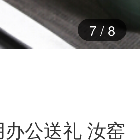
7
/
8
用办公送礼 汝窑