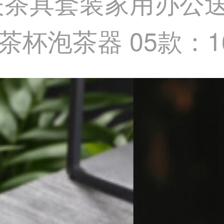
夫茶具套装家用办公送
茶杯泡茶器 05款：