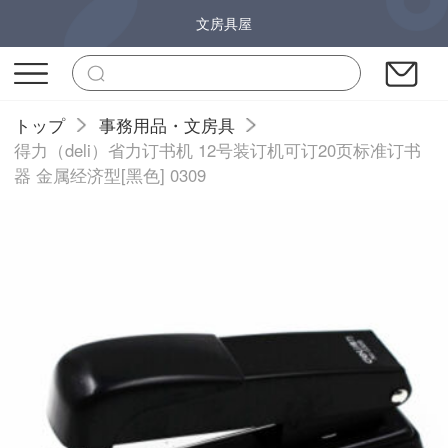
文房具屋
トップ
事務用品・文房具
得力（deli）省力订书机 12号装订机可订20页标准订书
器 金属经济型[黑色] 0309