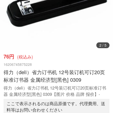
3
/
5
76円
(税込み)
16206745875228
得力（deli）省力订书机 12号装订机可订20页
标准订书器 金属经济型[黑色] 0309
得力（deli）省力订书机 12号装订机可订20页标准订书
器 金属经济型[黑色] 0309【图片 价格 品牌 报价】-
ここで表示されるのは商品原価です。代理費用、送
料等はお問い合わせください