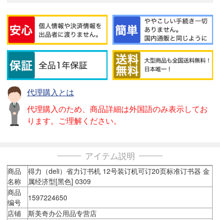
代理購入とは
代理購入のため、商品詳細は外国語のみ表示してお
ります。ご理解ください。
アイテム説明
商品
得力（deli）省力订书机 12号装订机可订20页标准订书器 金
名称
属经济型[黑色] 0309
商品
1597224650
编号
店铺
斯美奇办公用品专营店