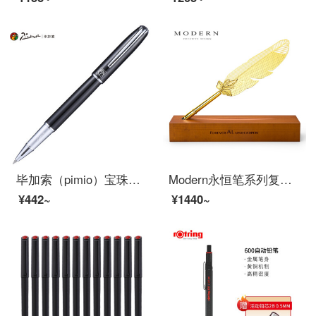
毕加索（pimio）宝珠笔签字笔男女士办公书写成人学生用0.5mm马拉加系列916纯黑色
Modern永恒笔系列复古羽毛笔 不用墨水的钢笔 金属老不死笔 办公桌面掉件商务礼品笔 创意公司企业
¥442~
¥1440~