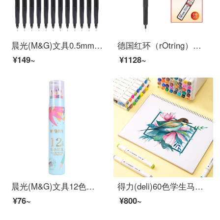
晨光(M&G)文具0.5mm黑色碳素笔 纤维头会议笔 勾线笔 办公会议记录签字笔 水笔 12支/盒MG2180
德国红环（rOtring）自动铅笔 600系列黑色0.5mm 全金属笔身专业绘图
¥149~
¥1128~
晨光(M&G)文具12色自带卷笔刀彩铅 儿童画笔 彩色铅笔 学生填色笔套装(纸筒装)AWP36845
得力(deli)60色学生马克笔套装 双头速干儿童水彩笔双头绘画彩笔手绘漫画笔设计绘画记号笔 工具箱70801-60
¥76~
¥800~