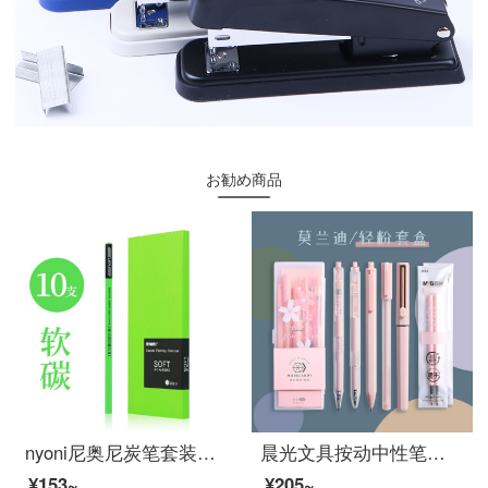
お勧め商品
nyoni尼奥尼炭笔套装速写素描软碳中碳硬碳混合装炭化铅笔美术生专用考试用笔特黑炭笔 软碳10支
晨光文具按动中性笔莫兰迪色系0.5黑色学生用子弹头粉色系ins简约少女心水性笔0.35极细碳素水笔 10件套莫兰迪轻粉系P1493
¥153~
¥205~