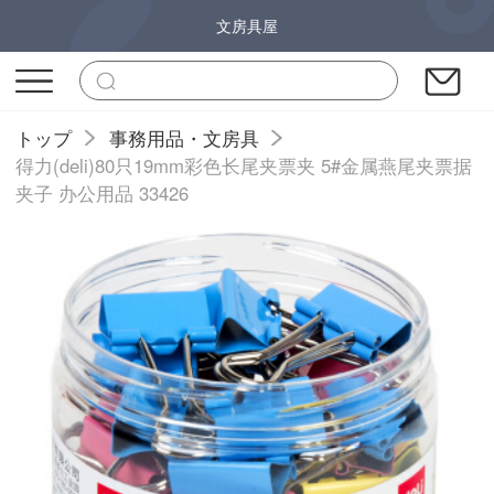
文房具屋
トップ
事務用品・文房具
得力(deli)80只19mm彩色长尾夹票夹 5#金属燕尾夹票据
夹子 办公用品 33426