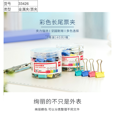
货号
33426
类型
金属夹/票夹