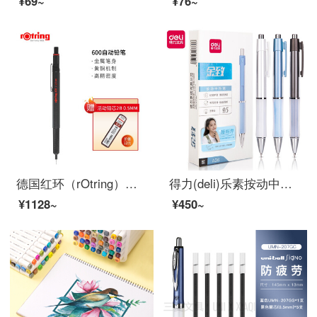
¥69~
¥76~
德国红环（rOtring）自动铅笔 600系列黑色0.5mm 全金属笔身专业绘图
得力(deli)乐素按动中性笔签字笔 0.5mm子弹头 舒适软胶款10支/盒DL-A36
¥1128~
¥450~