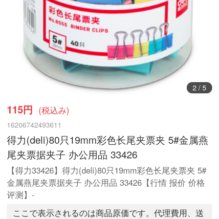
2
/
5
115円
(税込み)
16206742493611
得力(deli)80只19mm彩色长尾夹票夹 5#金属燕
尾夹票据夹子 办公用品 33426
【得力33426】得力(deli)80只19mm彩色长尾夹票夹 5#
金属燕尾夹票据夹子 办公用品 33426【行情 报价 价格
评测】-
ここで表示されるのは商品原価です。代理費用、送