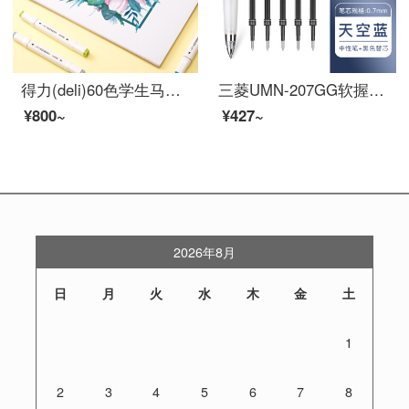
得力(deli)60色学生马克笔套装 双头速干儿童水彩笔双头绘画彩笔手绘漫画笔设计绘画记号笔 工具箱70801-60
三菱UMN-207GG软握中性笔按动式UNI礼品笔签字笔0.7mm 蓝色+0.5黑笔芯(UMR-85N)*5支
¥800~
¥427~
2026年8月
日
月
火
水
木
金
土
1
2
3
4
5
6
7
8