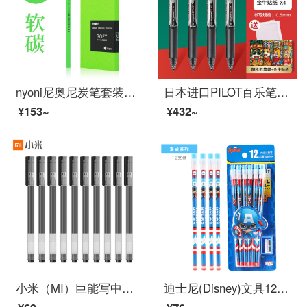
nyoni尼奥尼炭笔套装速写素描软碳中碳硬碳混合装炭化铅笔美术生专用考试用笔特黑炭笔 软碳10支
日本进口PILOT百乐笔芯BXS-V5RT按动中性笔BXRT-V5笔芯学生考试笔办公签字笔0.5mm 国朝贴纸--金牛限定/2黑笔+5黑芯
¥153~
¥432~
小米（MI）巨能写中性笔 10支装 红色 0.5mm 商务办公学生中性笔会议笔 小米巨能写中性笔-黑色
迪士尼(Disney)文具12支HB原木书写铅笔 小学生铅笔写字笔 儿童卡通大皮头铅笔 美国队长系列DM20696A1