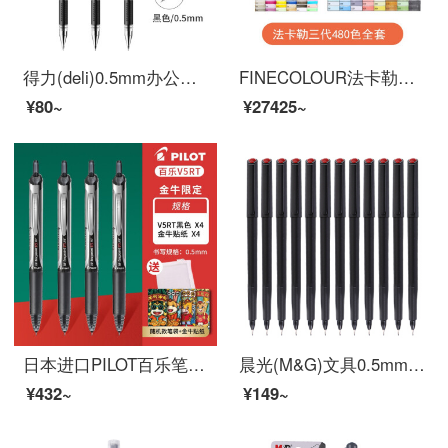
得力(deli)0.5mm办公中性笔 水笔签字笔 12支/盒黑色34567
FINECOLOUR法卡勒服装设计绘画套装32/48/60/72色1代2代3代软头设计专业绘画笔 三代全套480色
¥80~
¥27425~
日本进口PILOT百乐笔芯BXS-V5RT按动中性笔BXRT-V5笔芯学生考试笔办公签字笔0.5mm 国朝贴纸--金牛限定/2黑笔+5黑芯
晨光(M&G)文具0.5mm黑色碳素笔 纤维头会议笔 勾线笔 办公会议记录签字笔 水笔 12支/盒MG2180
¥432~
¥149~