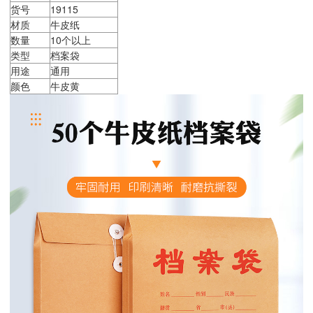
货号
19115
材质
牛皮纸
数量
10个以上
类型
档案袋
用途
通用
颜色
牛皮黄