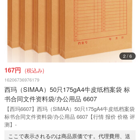
3
/
6
167円
(税込み)
16206736976179
西玛（SIMAA）50只175gA4牛皮纸档案袋 标
书合同文件资料袋/办公用品 6607
【西玛6607】西玛（SIMAA）50只175gA4牛皮纸档案袋
标书合同文件资料袋/办公用品 6607【行情 报价 价格 评
测】-
ここで表示されるのは商品原価です。代理費用、送