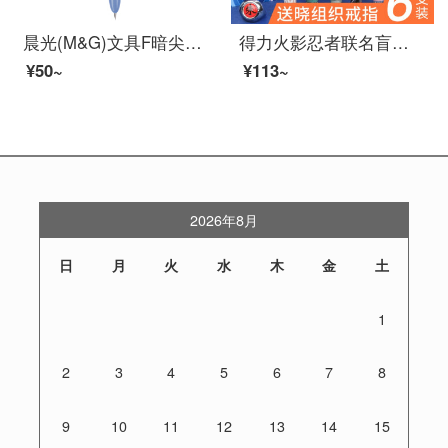
晨光(M&G)文具F暗尖直液式钢笔 学生练字笔墨水笔 优握系列钢笔套装(钢笔*1+6支黑色墨囊) 蓝色笔杆HAFP0666
得力火影忍者联名盲盒中性笔全针管黑色水笔签字笔0.5mm学生办公高颜值ins速干 【火影忍者】盲盒笔4支装
¥50~
¥113~
2026年8月
日
月
火
水
木
金
土
1
2
3
4
5
6
7
8
9
10
11
12
13
14
15