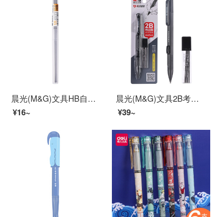
晨光(M&G)文具HB自动铅笔替芯 0.5mm树脂铅芯 学生考试绘图铅笔芯 120mm*20根/盒ASL22601
晨光(M&G)文具2B考试涂卡铅笔套装 学生考试练习专用自动铅笔(涂卡铅笔*1+适配2B铅芯*6根)HKMP0463
¥16~
¥39~