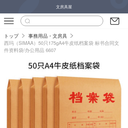
文房具屋
トップ
事務用品・文房具
西玛（SIMAA）50只175gA4牛皮纸档案袋 标书合同文
件资料袋/办公用品 6607