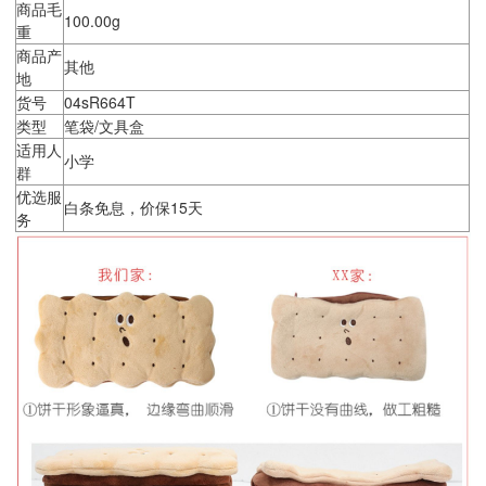
商品毛
100.00g
重
商品产
其他
地
货号
04sR664T
类型
笔袋/文具盒
适用人
小学
群
优选服
白条免息，价保15天
务