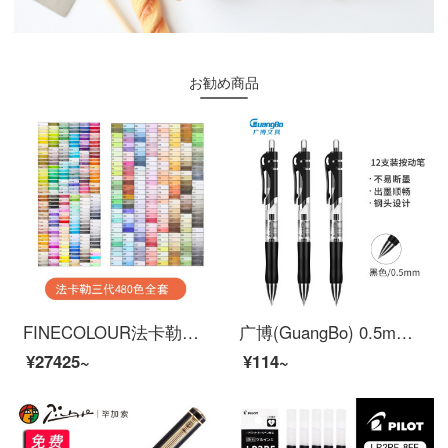
お勧め商品
FINECOLOUR法卡勒服装设计绘画套装32/48/60/72色1代2代3代软头设计专业绘画笔 三代全套480色
广博(GuangBo) 0.5mm 按动中性笔 办公签字笔 水笔 黑色12支装ZX9K35D
¥27425~
¥114~