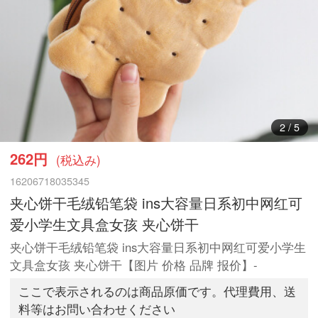
3
/
5
262円
(税込み)
16206718035345
夹心饼干毛绒铅笔袋 ins大容量日系初中网红可
爱小学生文具盒女孩 夹心饼干
夹心饼干毛绒铅笔袋 ins大容量日系初中网红可爱小学生
文具盒女孩 夹心饼干【图片 价格 品牌 报价】-
ここで表示されるのは商品原価です。代理費用、送
料等はお問い合わせください