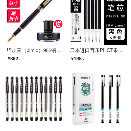
毕加索（pimio）902钢笔艺术签名笔美工笔弯头弯尖硬笔书法男士成人高档签字签名学生用商务定制刻字 纯黑金夹0.5mm直尖钢笔
日本进口百乐PILOT果汁笔LJU-10EF水笔按动中性笔学生考试专用笔速干签字笔黑笔果汁笔芯0.5 黑色笔芯五支
¥892~
¥198~