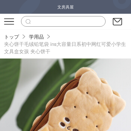
文房具屋
トップ
学用品
夹心饼干毛绒铅笔袋 ins大容量日系初中网红可爱小学生
文具盒女孩 夹心饼干