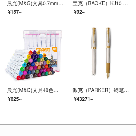
晨光(M&G)文具0.7mm黑色中性笔 经典子弹头签字笔 办公水笔 12支/盒K39
宝克（BAOKE）KJ10 抑菌全针管0.5mm大容量中性笔 一次性签字笔巨能写水笔 黑色 12支/盒
¥157~
¥92~
晨光(M&G)文具48色快干双头马克笔 纤维头学生重点标记记号笔 涂鸦笔绘画笔 48支/盒APMV0903
派克（PARKER）钢笔 卓尔系列致臻流年墨水笔
¥625~
¥43271~