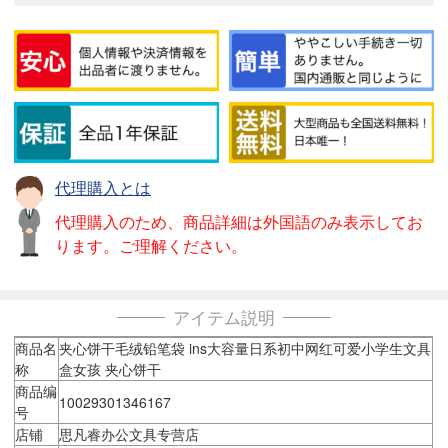
代理購入とは
代理購入のため、商品詳細は外国語のみ表示してお
ります。ご理解ください。
アイテム説明
商品名
夹心饼干毛绒铅笔袋 ins大容量日系初中网红可爱小学生文具
称
盒女孩 夹心饼干
商品编
10029301346167
号
店铺
思凡睿办公文具专营店