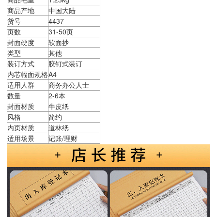
商品产地
中国大陆
货号
4437
页数
31-50页
封面硬度
软面抄
类型
其他
装订方式
胶钉式装订
内芯幅面规格
A4
适用人群
商务办公人士
数量
2-6本
封面材质
牛皮纸
风格
简约
内页材质
道林纸
适用场景
记账/理财