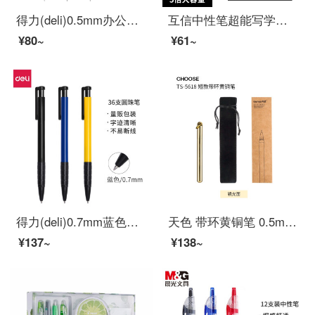
得力(deli)0.5mm办公中性笔 水笔签字笔 12支/盒黑色34567
互信中性笔超能写学生用大容量考试专用黑色针管一次性中性笔速干签字笔水笔0.5mm黑笔水性笔办公文具 黑色10支
¥80~
¥61~
得力(deli)0.7mm蓝色按动圆珠笔中油笔 软胶握手原子笔36支/盒 办公用品
天色 带环黄铜笔 0.5mm复古签字笔/创意文艺怀旧中性笔 水笔商务办公礼品笔免费刻字 短款-光面 单支装
¥137~
¥138~