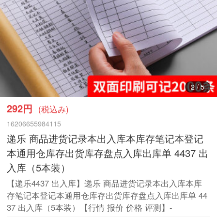
2
/
5
292円
(税込み)
16206655984115
递乐 商品进货记录本出入库本库存笔记本登记
本通用仓库存出货库存盘点入库出库单 4437 出
入库（5本装）
【递乐4437 出入库】递乐 商品进货记录本出入库本库
存笔记本登记本通用仓库存出货库存盘点入库出库单 44
37 出入库（5本装）【行情 报价 价格 评测】-