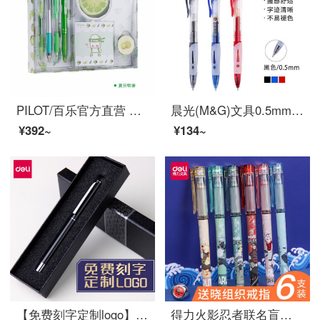
PILOT/百乐官方直营 夏日限定组合套装 中性笔摩磨擦水性笔铅笔套装 P500 V5 夏日物语套装
晨光(M&G)文具0.5mm黑色中性笔 经典按动签字笔 子弹头碳素笔 办公商用水笔 12支/盒GP1163
¥392~
¥134~
【免费刻字定制logo】得力金属笔杆0.5水笔签字笔碳素商务高档男女士金属签名笔中性笔公司礼品笔 黑色外壳+黑色礼盒
得力火影忍者联名盲盒中性笔全针管黑色水笔签字笔0.5mm学生办公高颜值ins速干 【火影忍者】盲盒笔4支装