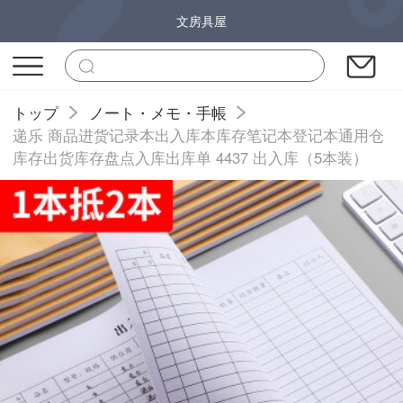
文房具屋
トップ
ノート・メモ・手帳
递乐 商品进货记录本出入库本库存笔记本登记本通用仓
库存出货库存盘点入库出库单 4437 出入库（5本装）