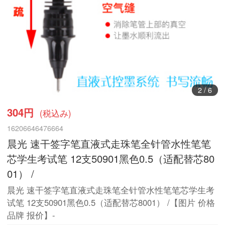
3
/
6
304円
(税込み)
16206646476664
晨光 速干签字笔直液式走珠笔全针管水性笔笔
芯学生考试笔 12支50901黑色0.5（适配替芯80
01） /
晨光 速干签字笔直液式走珠笔全针管水性笔笔芯学生考
试笔 12支50901黑色0.5（适配替芯8001） /【图片 价格
品牌 报价】-