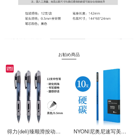
お勧め商品
得力(deli)臻顺滑按动中性笔签字笔 办公用品 0.5mm子弹头 12支/盒S08黑
NYONI尼奥尼速写美术生专用素描笔碳笔软中硬绘画笔特软性铅笔画工具专业画笔绿杆画画铅笔 硬炭（10支装）