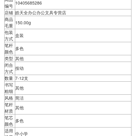
10405685286
编号
店铺
皓天全办公办公文具专营店
商品
150.00g
毛重
包装
盒装
方式
笔杆
多色
颜色
类型
其他
闭合
按动
方式
数量
7-12支
书写
其他
粗细
风格
简洁
笔杆
其他
材质
笔芯
多色
颜色
适用
中小学