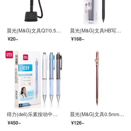
晨光(M&G)文具Q7/0.5mm黑色经典办公桌面专用旋转台笔 中性笔 可黏贴签字笔 单支装AGPY3901
晨光(M&G)文具HB写不完铅笔套装 笔头+笔帽 黑色学生细笔头可擦免削铅笔 单卡装HAMP1439
¥20~
¥168~
得力(deli)乐素按动中性笔签字笔 0.5mm子弹头 舒适软胶款10支/盒DL-A36
晨光(M&G)文具0.5mm黑色中性笔 蝴蝶结款金属子弹头签字笔 玫瑰金水笔 单支装AGPW9503
¥450~
¥126~