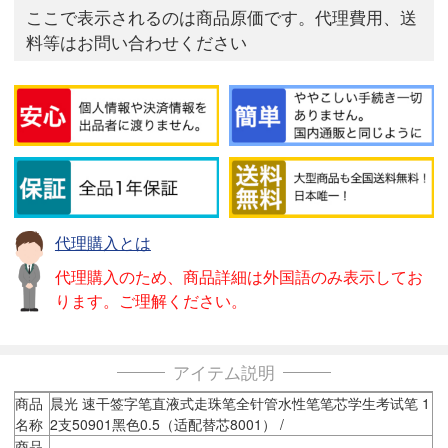
ここで表示されるのは商品原価です。代理費用、送
料等はお問い合わせください
代理購入とは
代理購入のため、商品詳細は外国語のみ表示してお
ります。ご理解ください。
アイテム説明
商品
晨光 速干签字笔直液式走珠笔全针管水性笔笔芯学生考试笔 1
名称
2支50901黑色0.5（适配替芯8001） /
商品