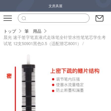
文房具屋
トップ
筆 用品
晨光 速干签字笔直液式走珠笔全针管水性笔笔芯学生考
试笔 12支50901黑色0.5（适配替芯8001） /