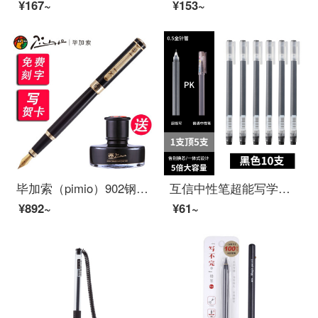
¥167~
¥153~
毕加索（pimio）902钢笔艺术签名笔美工笔弯头弯尖硬笔书法男士成人高档签字签名学生用商务定制刻字 纯黑金夹0.5mm直尖钢笔
互信中性笔超能写学生用大容量考试专用黑色针管一次性中性笔速干签字笔水笔0.5mm黑笔水性笔办公文具 黑色10支
¥892~
¥61~