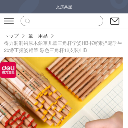
文房具屋
トップ
筆 用品
得力洞洞铅原木鉛筆儿童三角杆学姿HB书写素描笔学生
2b矫正握姿鉛筆 彩色三角杆12支装/HB