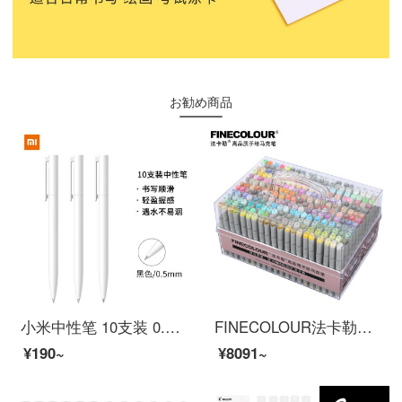
お勧め商品
小米中性笔 10支装 0.5mm 商务办公学生中性笔会议笔
FINECOLOUR法卡勒马克笔软头一代二代三代四代平面绘画动漫标准手绘设计120色240色套装 一代全套240色亚克力笔盒装
¥190~
¥8091~