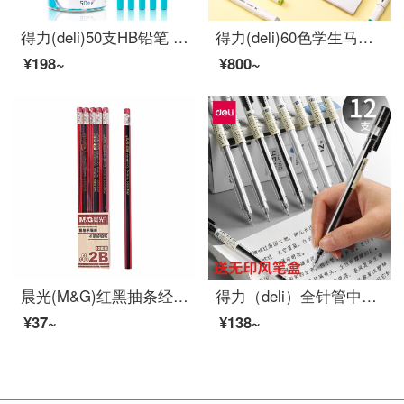
得力(deli)50支HB铅笔 儿童六角杆抑菌铅笔 学生书写绘图素描铅笔 58195
得力(deli)60色学生马克笔套装 双头速干儿童水彩笔双头绘画彩笔手绘漫画笔设计绘画记号笔 工具箱70801-60
¥198~
¥800~
晨光(M&G)红黑抽条经典六角木杆铅笔考试绘图铅笔2B黑色 10支/盒 红黑抽条 10支 AWP30804
得力（deli）全针管中性笔0.38mm 可爱签字笔学生用碳素水笔办公用品 黑色ins风中性笔 12支/盒
¥37~
¥138~