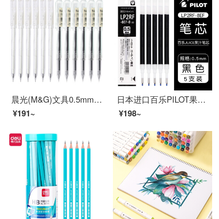
晨光(M&G)文具0.5mm黑色中性笔 透明笔杆签字笔 本味系列水笔 12支/盒AGPB5902
日本进口百乐PILOT果汁笔LJU-10EF水笔按动中性笔学生考试专用笔速干签字笔黑笔果汁笔芯0.5 黑色笔芯五支
¥191~
¥198~