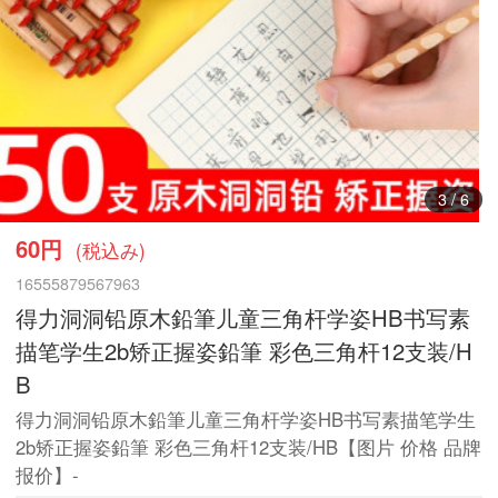
3
/
6
60円
(税込み)
16555879567963
得力洞洞铅原木鉛筆儿童三角杆学姿HB书写素
描笔学生2b矫正握姿鉛筆 彩色三角杆12支装/H
B
得力洞洞铅原木鉛筆儿童三角杆学姿HB书写素描笔学生
2b矫正握姿鉛筆 彩色三角杆12支装/HB【图片 价格 品牌
报价】-