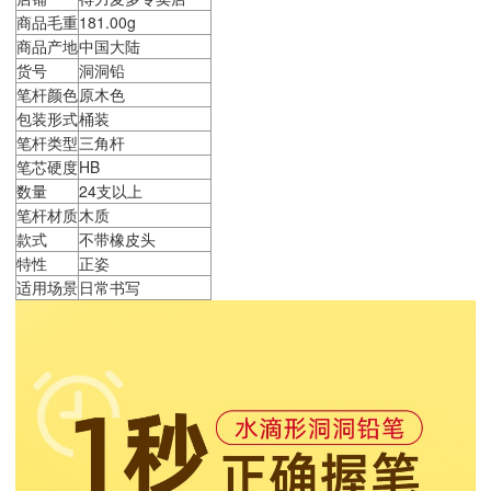
商品毛重
181.00g
商品产地
中国大陆
货号
洞洞铅
笔杆颜色
原木色
包装形式
桶装
笔杆类型
三角杆
笔芯硬度
HB
数量
24支以上
笔杆材质
木质
款式
不带橡皮头
特性
正姿
适用场景
日常书写