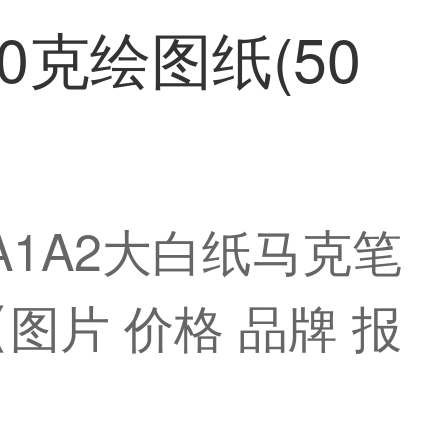
0克绘图纸(50
A1A2大白纸马克笔
【图片 价格 品牌 报