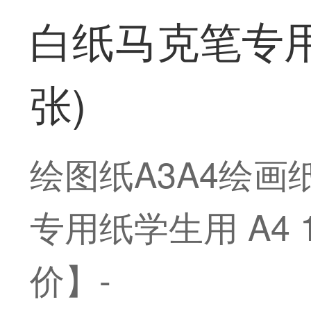
白纸马克笔专用纸
张)
绘图纸A3A4绘画
专用纸学生用 A4 
价】-