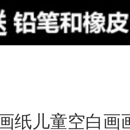
绘画纸儿童空白画画