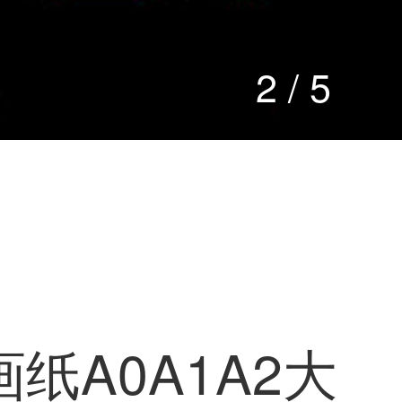
2
/
5
纸A0A1A2大