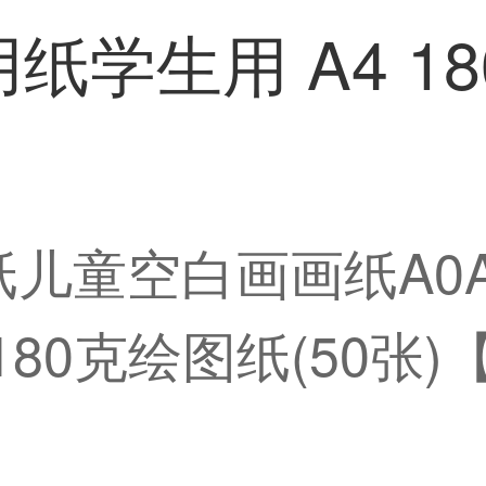
学生用 A4 18
纸儿童空白画画纸A0
180克绘图纸(50张)