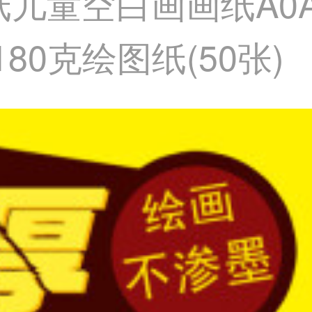
纸儿童空白画画纸A0
180克绘图纸(50张)