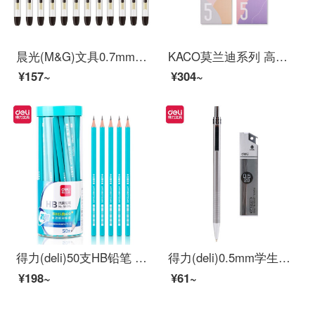
晨光(M&G)文具0.7mm黑色中性笔 经典子弹头签字笔 办公水笔 12支/盒K39
KACO莫兰迪系列 高级灰彩色标记笔书源学生简约用按动欧式彩芯多色套装中性笔 莫兰迪系列两盒装
¥157~
¥304~
得力(deli)50支HB铅笔 儿童六角杆抑菌铅笔 学生书写绘图素描铅笔 58195
得力(deli)0.5mm学生自动铅笔套装 考试绘图活动铅笔(笔+铅芯)S713
¥198~
¥61~