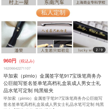
3
/
9
960円
(税込み)
16206642271107
毕加索（pimio）金属签字笔917宝珠笔商务办
公巨能写签名签单笔高档礼盒装成人男女士礼
品水笔可定制 纯黑银夹
毕加索（pimio）金属签字笔917宝珠笔商务办公巨能写
签名签单笔高档礼盒装成人男女士礼品水笔可定制 纯黑