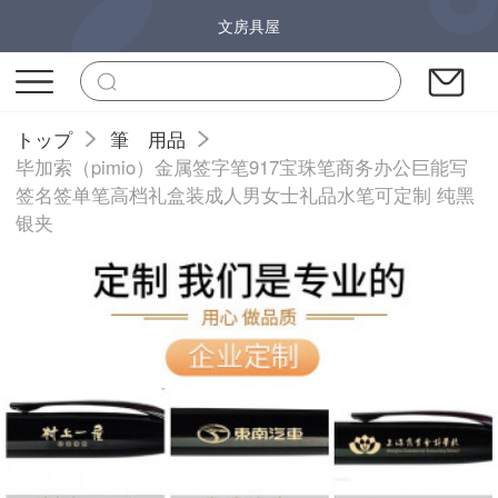
文房具屋
トップ
筆 用品
毕加索（pimio）金属签字笔917宝珠笔商务办公巨能写
签名签单笔高档礼盒装成人男女士礼品水笔可定制 纯黑
银夹