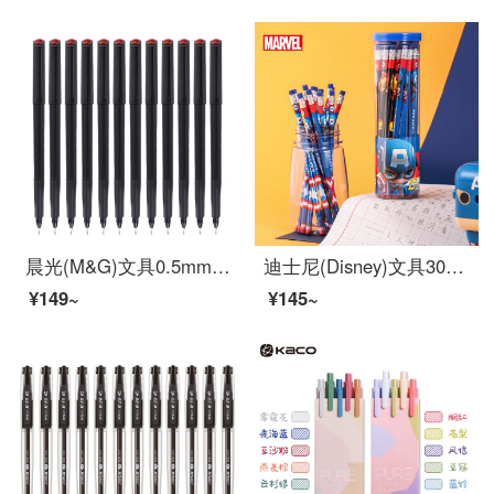
晨光(M&G)文具0.5mm黑色碳素笔 纤维头会议笔 勾线笔 办公会议记录签字笔 水笔 12支/盒MG2180
迪士尼(Disney)文具30支HB原木书写铅笔 小学生铅笔写字笔 儿童卡通铅笔 漫威系列E0046A
¥149~
¥145~