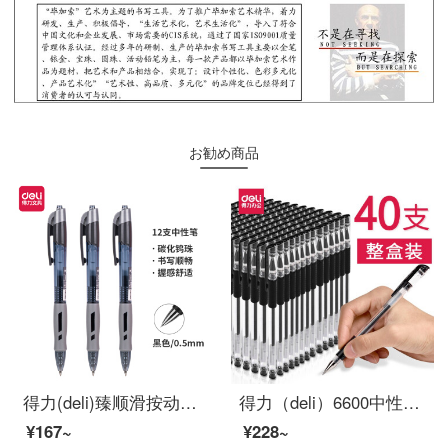
お勧め商品
得力(deli)臻顺滑按动中性笔签字笔 办公用品 0.5mm子弹头 12支/盒S08黑
得力（deli）6600中性笔水笔0.5mm黑红蓝签字笔书写顺滑大容量中性笔按动整盒批发 40支子弹头超值整盒装
¥167~
¥228~