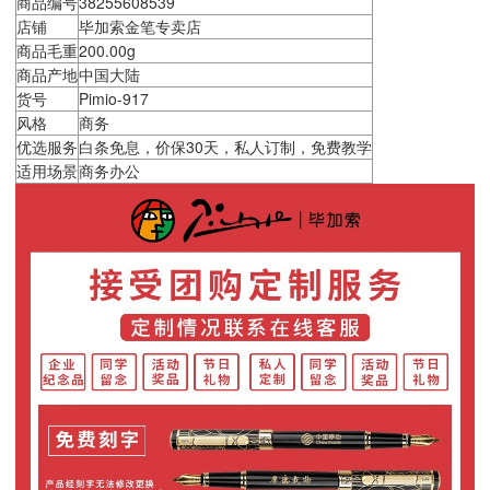
商品编号
38255608539
店铺
毕加索金笔专卖店
商品毛重
200.00g
商品产地
中国大陆
货号
Pimio-917
风格
商务
优选服务
白条免息，价保30天，私人订制，免费教学
适用场景
商务办公