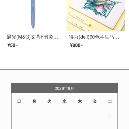
晨光(M&G)文具F暗尖直液式钢笔 学生练字笔墨水笔 优握系列钢笔套装(钢笔*1+6支黑色墨囊) 蓝色笔杆HAFP0666
得力(deli)60色学生马克笔套装 双头速干儿童水彩笔双头绘画彩笔手绘漫画笔设计绘画记号笔 工具箱70801-60
¥50~
¥800~
2026年8月
日
月
火
水
木
金
土
1