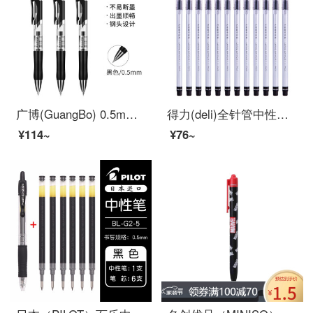
广博(GuangBo) 0.5mm 按动中性笔 办公签字笔 水笔 黑色12支装ZX9K35D
得力(deli)全针管中性笔 0.5mm大容量 一次性水笔签字笔 黑色12支/盒
¥114~
¥76~