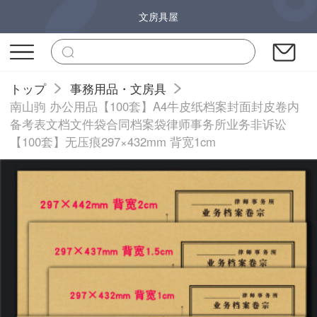
文房具屋
トップ
事務用品・文房具
南山驹 办公用品【100套】A4牛皮纸档案封面封皮卷内
备考表文档文件袋合同档案袋律师事务所业务非诉讼
【100套】无压痕297×432mm 背宽1cm