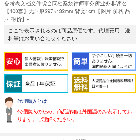
备考表文档文件袋合同档案袋律师事务所业务非诉讼
【100套】无压痕297×432mm 背宽1cm【图片 价格 品
牌 报价】-
ここで表示されるのは商品原価です。代理費用、送
料等はお問い合わせください
代理購入とは
代理購入のため、商品詳細は外国語のみ表示してお
ります。ご理解ください。