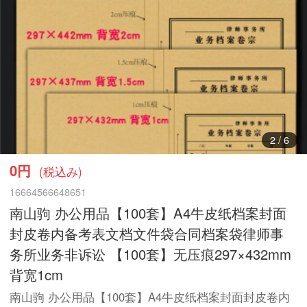
3
/
6
0円
(税込み)
16664566648651
南山驹 办公用品【100套】A4牛皮纸档案封面
封皮卷内备考表文档文件袋合同档案袋律师事
务所业务非诉讼 【100套】无压痕297×432mm
背宽1cm
南山驹 办公用品【100套】A4牛皮纸档案封面封皮卷内