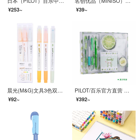
日本（PILOT）百乐中性笔G2啫喱笔按动0.5mm学生考试专用按压式水笔黑笔软胶笔握书写不易疲劳 1支黑笔+6支黑笔芯
名创优品（MINISO）漫威系列按动中性笔0.5mm黑简约实用中学生日常书写流畅出墨 红色笔夹中性笔0.5mm（黑色）
¥253~
¥39~
晨光(M&G)文具3色双头荧光笔 办公学生通用重点标记笔 MASMARCU手账手绘记号笔 3支/盒AHMT6402
PILOT/百乐官方直营 夏日限定组合套装 中性笔摩磨擦水性笔铅笔套装 P500 V5 夏日物语套装
¥92~
¥392~