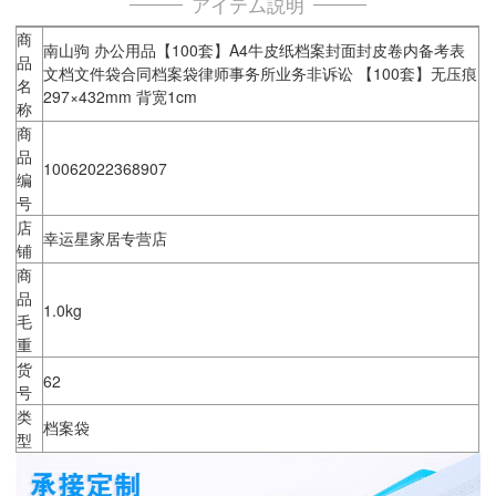
アイテム説明
商
南山驹 办公用品【100套】A4牛皮纸档案封面封皮卷内备考表
品
文档文件袋合同档案袋律师事务所业务非诉讼 【100套】无压痕
名
297×432mm 背宽1cm
称
商
品
10062022368907
编
号
店
幸运星家居专营店
铺
商
品
1.0kg
毛
重
货
62
号
类
档案袋
型